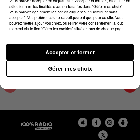
Vous pouvez accepter en cliquant sur "Accepter et fermer", ou affiner en
18 juin 2023 - 1 min 13 sec
sélectionnant les finalités et/ou partenaires dans "Gérer mes choix".
Vous pouvez également refuser en cliquant sur "Continuer sans
L'AGENDA DE L'HÉRAULT DU 18/06/2023 À
accepter". Vos préférences ne s'appliqueront que pour ce site. Vous
07H43
pouvez mettre à jour vos choix, ou retirer votre consentement à tout
moment via le lien "Gérer les cookies" situé en bas de chaque page.
L'AGENDA DE L'HERAULT
Accepter et fermer
Gérer mes choix