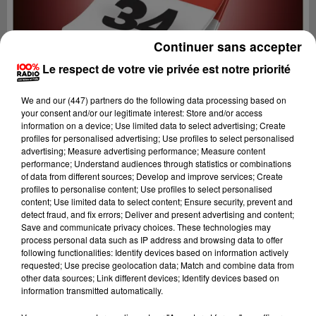
Continuer sans accepter
Le respect de votre vie privée est notre priorité
We and
our (447) partners
do the following data processing based on
your consent and/or our legitimate interest: Store and/or access
information on a device; Use limited data to select advertising; Create
profiles for personalised advertising; Use profiles to select personalised
advertising; Measure advertising performance; Measure content
performance; Understand audiences through statistics or combinations
of data from different sources; Develop and improve services; Create
profiles to personalise content; Use profiles to select personalised
content; Use limited data to select content; Ensure security, prevent and
Lecture (1 min 13 sec)
detect fraud, and fix errors; Deliver and present advertising and content;
Save and communicate privacy choices. These technologies may
process personal data such as IP address and browsing data to offer
following functionalities: Identify devices based on information actively
requested; Use precise geolocation data; Match and combine data from
100%
other data sources; Link different devices; Identify devices based on
information transmitted automatically.
L'agenda de l'Hérault