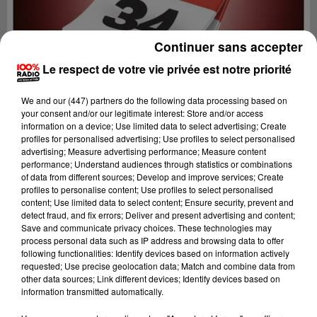
Continuer sans accepter
Le respect de votre vie privée est notre priorité
We and
our (447) partners
do the following data processing based on
your consent and/or our legitimate interest: Store and/or access
information on a device; Use limited data to select advertising; Create
profiles for personalised advertising; Use profiles to select personalised
advertising; Measure advertising performance; Measure content
performance; Understand audiences through statistics or combinations
of data from different sources; Develop and improve services; Create
profiles to personalise content; Use profiles to select personalised
content; Use limited data to select content; Ensure security, prevent and
Lecture (1 min 14 sec)
detect fraud, and fix errors; Deliver and present advertising and content;
Save and communicate privacy choices. These technologies may
process personal data such as IP address and browsing data to offer
following functionalities: Identify devices based on information actively
requested; Use precise geolocation data; Match and combine data from
100%
other data sources; Link different devices; Identify devices based on
information transmitted automatically.
100% Radio l'agenda de l'Hérault