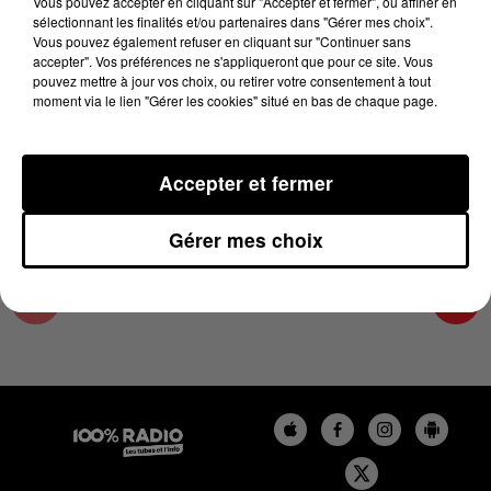
Vous pouvez accepter en cliquant sur "Accepter et fermer", ou affiner en
18 mai 2024 - 1 min 14 sec
sélectionnant les finalités et/ou partenaires dans "Gérer mes choix".
Vous pouvez également refuser en cliquant sur "Continuer sans
L'AGENDA DE L'HÉRAULT DU 18/05/2024 À
accepter". Vos préférences ne s'appliqueront que pour ce site. Vous
06H40
pouvez mettre à jour vos choix, ou retirer votre consentement à tout
moment via le lien "Gérer les cookies" situé en bas de chaque page.
L'AGENDA DE L'HERAULT
Accepter et fermer
Gérer mes choix