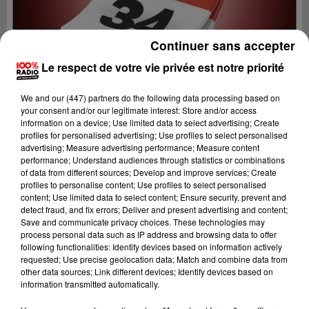
Continuer sans accepter
Le respect de votre vie privée est notre priorité
We and
our (447) partners
do the following data processing based on
your consent and/or our legitimate interest: Store and/or access
information on a device; Use limited data to select advertising; Create
profiles for personalised advertising; Use profiles to select personalised
advertising; Measure advertising performance; Measure content
performance; Understand audiences through statistics or combinations
of data from different sources; Develop and improve services; Create
profiles to personalise content; Use profiles to select personalised
content; Use limited data to select content; Ensure security, prevent and
Lecture (4 min 36 sec)
detect fraud, and fix errors; Deliver and present advertising and content;
Save and communicate privacy choices. These technologies may
process personal data such as IP address and browsing data to offer
following functionalities: Identify devices based on information actively
requested; Use precise geolocation data; Match and combine data from
100%
other data sources; Link different devices; Identify devices based on
information transmitted automatically.
100% Radio l'agenda de l'Hérault