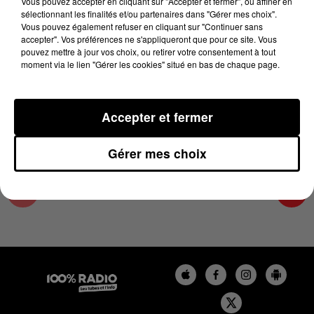
Vous pouvez accepter en cliquant sur "Accepter et fermer", ou affiner en
17 décembre 2023 - 4 min 36 sec
sélectionnant les finalités et/ou partenaires dans "Gérer mes choix".
Vous pouvez également refuser en cliquant sur "Continuer sans
L'AGENDA DE L'HÉRAULT DU 17/12/2023 À
accepter". Vos préférences ne s'appliqueront que pour ce site. Vous
09H40
pouvez mettre à jour vos choix, ou retirer votre consentement à tout
moment via le lien "Gérer les cookies" situé en bas de chaque page.
L'AGENDA DE L'HERAULT
Accepter et fermer
Gérer mes choix