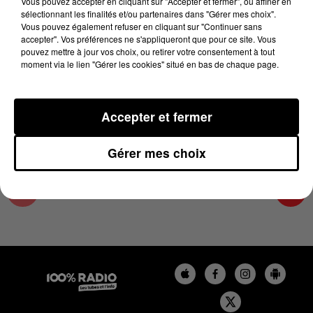
Vous pouvez accepter en cliquant sur "Accepter et fermer", ou affiner en
17 juin 2025 - 1 min 24 sec
sélectionnant les finalités et/ou partenaires dans "Gérer mes choix".
Vous pouvez également refuser en cliquant sur "Continuer sans
L'AGENDA DE L'HÉRAULT DU 17/06/2025 À
accepter". Vos préférences ne s'appliqueront que pour ce site. Vous
09H59
pouvez mettre à jour vos choix, ou retirer votre consentement à tout
moment via le lien "Gérer les cookies" situé en bas de chaque page.
L'AGENDA DE L'HERAULT
Accepter et fermer
Gérer mes choix