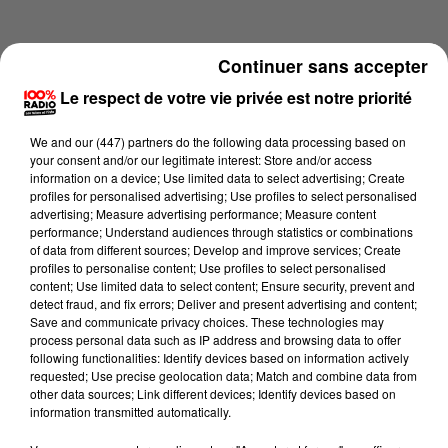
Continuer sans accepter
Le respect de votre vie privée est notre priorité
We and
our (447) partners
do the following data processing based on
your consent and/or our legitimate interest: Store and/or access
information on a device; Use limited data to select advertising; Create
profiles for personalised advertising; Use profiles to select personalised
advertising; Measure advertising performance; Measure content
performance; Understand audiences through statistics or combinations
of data from different sources; Develop and improve services; Create
profiles to personalise content; Use profiles to select personalised
content; Use limited data to select content; Ensure security, prevent and
Lecture (1 min 24 sec)
detect fraud, and fix errors; Deliver and present advertising and content;
Save and communicate privacy choices. These technologies may
process personal data such as IP address and browsing data to offer
following functionalities: Identify devices based on information actively
requested; Use precise geolocation data; Match and combine data from
100%
other data sources; Link different devices; Identify devices based on
information transmitted automatically.
100% Radio l'agenda de l'Hérault