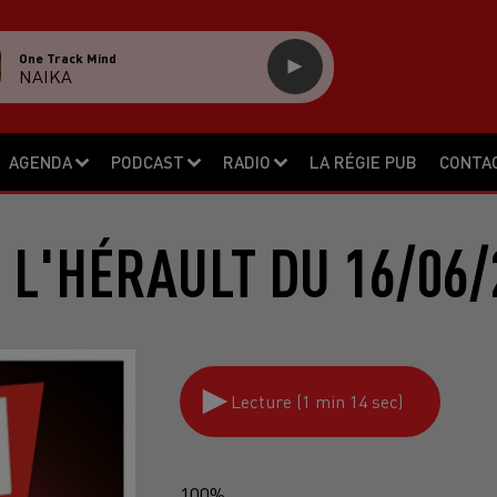
One Track Mind
NAIKA
AGENDA
PODCAST
RADIO
LA RÉGIE PUB
CONTA
 L'HÉRAULT DU 16/06/
Lecture (1 min 14 sec)
100%