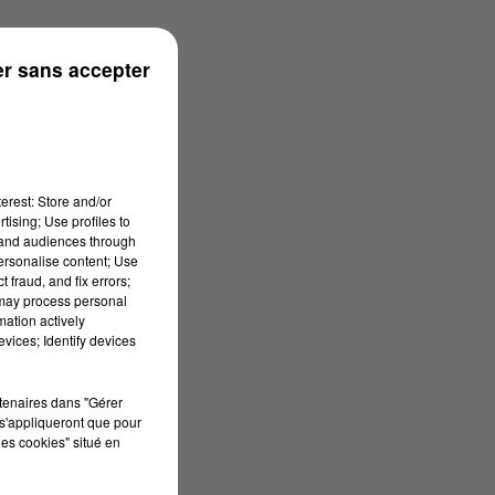
r sans accepter
erest: Store and/or
tising; Use profiles to
tand audiences through
personalise content; Use
 fraud, and fix errors;
 may process personal
mation actively
vices; Identify devices
rtenaires dans "Gérer
s'appliqueront que pour
les cookies" situé en