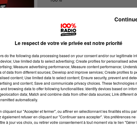
100% Radio l'agenda de l'Hérault
Continue
Le respect de votre vie privée est notre priorité
ers
do the following data processing based on your consent and/or our legitimate int
device; Use limited data to select advertising; Create profiles for personalised adver
vertising; Measure advertising performance; Measure content performance; Unders
ns of data from different sources; Develop and improve services; Create profiles to 
alised content; Use limited data to select content; Ensure security, prevent and detect
ertising and content; Save and communicate privacy choices. These technologies
and browsing data to offer following functionalities: Identify devices based on infor
eolocation data; Match and combine data from other data sources; Link different de
nsmitted automatically.
cliquant sur "Accepter et fermer", ou affiner en sélectionnant les finalités et/ou pa
 également refuser en cliquant sur "Continuer sans accepter". Vos préférences ne 
tre à jour vos choix, ou retirer votre consentement à tout moment via le lien "Gérer 