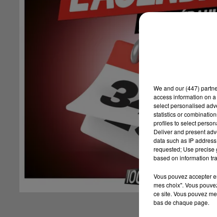
We and
our (447) partn
access information on a 
select personalised ad
statistics or combinatio
profiles to select person
Deliver and present adv
data such as IP address 
requested; Use precise g
based on information tra
Vous pouvez accepter en 
mes choix". Vous pouvez
ce site. Vous pouvez met
bas de chaque page.