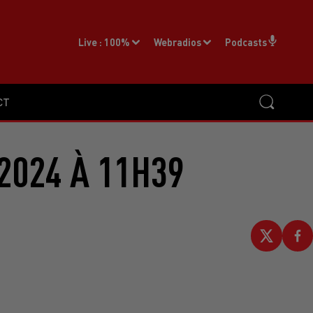
Live :
100%
Webradios
Podcasts
CT
2024 À 11H39