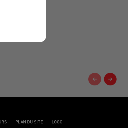
URS
PLAN DU SITE
LOGO