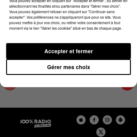
Vous pouvez accepter en cliquant sur "Accepter et fermer", ou affiner en
16 avril 2025 - 5 min 32 sec
sélectionnant les finalités et/ou partenaires dans "Gérer mes choix".
Vous pouvez également refuser en cliquant sur "Continuer sans
L'AGENDA DE L'HÉRAULT DU 16/04/2025 À
accepter". Vos préférences ne s'appliqueront que pour ce site. Vous
13H37
pouvez mettre à jour vos choix, ou retirer votre consentement à tout
moment via le lien "Gérer les cookies" situé en bas de chaque page.
L'AGENDA DE L'HERAULT
Accepter et fermer
Gérer mes choix