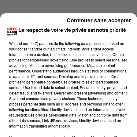
Continuer sans accepter
Le respect de votre vie privée est notre priorité
We and
our (447) partners
do the following data processing based on
your consent and/or our legitimate interest: Store and/or access
information on a device; Use limited data to select advertising; Create
profiles for personalised advertising; Use profiles to select personalised
advertising; Measure advertising performance; Measure content
performance; Understand audiences through statistics or combinations
of data from different sources; Develop and improve services; Create
profiles to personalise content; Use profiles to select personalised
content; Use limited data to select content; Ensure security, prevent and
Lecture (5 min 32 sec)
detect fraud, and fix errors; Deliver and present advertising and content;
Save and communicate privacy choices. These technologies may
process personal data such as IP address and browsing data to offer
following functionalities: Identify devices based on information actively
requested; Use precise geolocation data; Match and combine data from
100%
other data sources; Link different devices; Identify devices based on
information transmitted automatically.
100% Radio l'agenda de l'Hérault