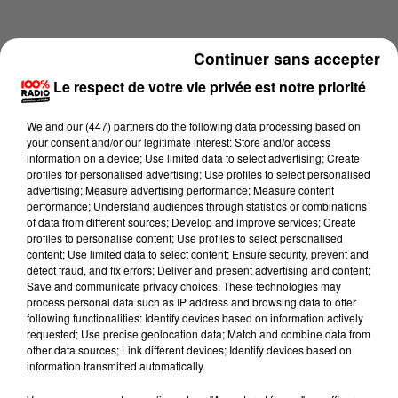
Continuer sans accepter
Le respect de votre vie privée est notre priorité
We and
our (447) partners
do the following data processing based on
your consent and/or our legitimate interest: Store and/or access
information on a device; Use limited data to select advertising; Create
profiles for personalised advertising; Use profiles to select personalised
advertising; Measure advertising performance; Measure content
performance; Understand audiences through statistics or combinations
of data from different sources; Develop and improve services; Create
profiles to personalise content; Use profiles to select personalised
content; Use limited data to select content; Ensure security, prevent and
Lecture (1 min 13 sec)
detect fraud, and fix errors; Deliver and present advertising and content;
Save and communicate privacy choices. These technologies may
process personal data such as IP address and browsing data to offer
following functionalities: Identify devices based on information actively
requested; Use precise geolocation data; Match and combine data from
100%
other data sources; Link different devices; Identify devices based on
information transmitted automatically.
100% Radio l'agenda de l'Hérault