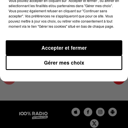
Vous pouvez accepter en cliquant sur "Accepter et fermer", ou affiner en
16 avril 2025 - 1 min 13 sec
sélectionnant les finalités et/ou partenaires dans "Gérer mes choix".
Vous pouvez également refuser en cliquant sur "Continuer sans
L'AGENDA DE L'HÉRAULT DU 16/04/2025 À
accepter". Vos préférences ne s'appliqueront que pour ce site. Vous
07H55
pouvez mettre à jour vos choix, ou retirer votre consentement à tout
moment via le lien "Gérer les cookies" situé en bas de chaque page.
L'AGENDA DE L'HERAULT
Accepter et fermer
Gérer mes choix