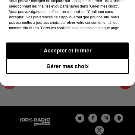
Vous pouvez accepter en cliquant sur "Accepter et fermer", ou affiner en
13 juin 2024 - 1 min 15 sec
sélectionnant les finalités et/ou partenaires dans "Gérer mes choix".
Vous pouvez également refuser en cliquant sur "Continuer sans
L'AGENDA DE L'HÉRAULT DU 13/06/2024 À
accepter". Vos préférences ne s'appliqueront que pour ce site. Vous
06H47
pouvez mettre à jour vos choix, ou retirer votre consentement à tout
moment via le lien "Gérer les cookies" situé en bas de chaque page.
L'AGENDA DE L'HERAULT
Accepter et fermer
Gérer mes choix