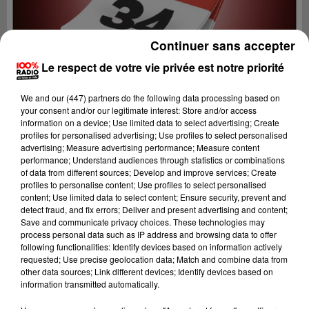
Continuer sans accepter
Le respect de votre vie privée est notre priorité
We and
our (447) partners
do the following data processing based on
your consent and/or our legitimate interest: Store and/or access
information on a device; Use limited data to select advertising; Create
profiles for personalised advertising; Use profiles to select personalised
advertising; Measure advertising performance; Measure content
performance; Understand audiences through statistics or combinations
of data from different sources; Develop and improve services; Create
profiles to personalise content; Use profiles to select personalised
content; Use limited data to select content; Ensure security, prevent and
Lecture (1 min 14 sec)
detect fraud, and fix errors; Deliver and present advertising and content;
Save and communicate privacy choices. These technologies may
process personal data such as IP address and browsing data to offer
following functionalities: Identify devices based on information actively
requested; Use precise geolocation data; Match and combine data from
100%
other data sources; Link different devices; Identify devices based on
information transmitted automatically.
100% Radio l'agenda de l'Hérault