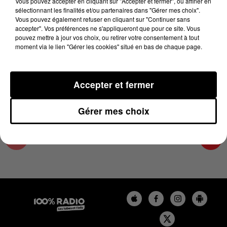
Vous pouvez accepter en cliquant sur "Accepter et fermer", ou affiner en
12 janvier 2024 - 1 min 14 sec
sélectionnant les finalités et/ou partenaires dans "Gérer mes choix".
Vous pouvez également refuser en cliquant sur "Continuer sans
L'AGENDA DE L'HÉRAULT DU 12/01/2024 À
accepter". Vos préférences ne s'appliqueront que pour ce site. Vous
16H37
pouvez mettre à jour vos choix, ou retirer votre consentement à tout
moment via le lien "Gérer les cookies" situé en bas de chaque page.
L'AGENDA DE L'HERAULT
Accepter et fermer
Gérer mes choix