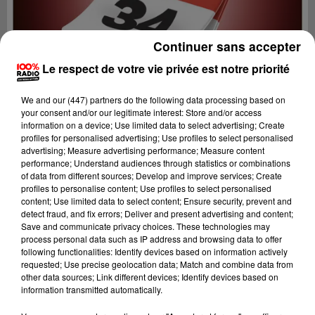
Continuer sans accepter
Le respect de votre vie privée est notre priorité
We and
our (447) partners
do the following data processing based on
your consent and/or our legitimate interest: Store and/or access
information on a device; Use limited data to select advertising; Create
profiles for personalised advertising; Use profiles to select personalised
advertising; Measure advertising performance; Measure content
performance; Understand audiences through statistics or combinations
of data from different sources; Develop and improve services; Create
profiles to personalise content; Use profiles to select personalised
content; Use limited data to select content; Ensure security, prevent and
Lecture (1 min 14 sec)
detect fraud, and fix errors; Deliver and present advertising and content;
Save and communicate privacy choices. These technologies may
process personal data such as IP address and browsing data to offer
following functionalities: Identify devices based on information actively
requested; Use precise geolocation data; Match and combine data from
100%
other data sources; Link different devices; Identify devices based on
information transmitted automatically.
100% Radio l'agenda de l'Hérault