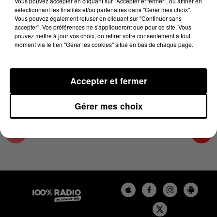
Vous pouvez accepter en cliquant sur "Accepter et fermer", ou affiner en
11 décembre 2023 - 1 min 14 sec
sélectionnant les finalités et/ou partenaires dans "Gérer mes choix".
Vous pouvez également refuser en cliquant sur "Continuer sans
L'AGENDA DE L'HÉRAULT DU 11/12/2023 À
accepter". Vos préférences ne s'appliqueront que pour ce site. Vous
07H51
pouvez mettre à jour vos choix, ou retirer votre consentement à tout
moment via le lien "Gérer les cookies" situé en bas de chaque page.
L'AGENDA DE L'HERAULT
Accepter et fermer
Gérer mes choix