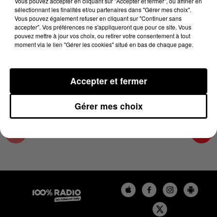
Vous pouvez accepter en cliquant sur "Accepter et fermer", ou affiner en
11 mai 2024 - 1 min 14 sec
sélectionnant les finalités et/ou partenaires dans "Gérer mes choix".
Vous pouvez également refuser en cliquant sur "Continuer sans
L'AGENDA DE L'HÉRAULT DU 11/05/2024 À
accepter". Vos préférences ne s'appliqueront que pour ce site. Vous
07H44
pouvez mettre à jour vos choix, ou retirer votre consentement à tout
moment via le lien "Gérer les cookies" situé en bas de chaque page.
L'AGENDA DE L'HERAULT
Accepter et fermer
Gérer mes choix