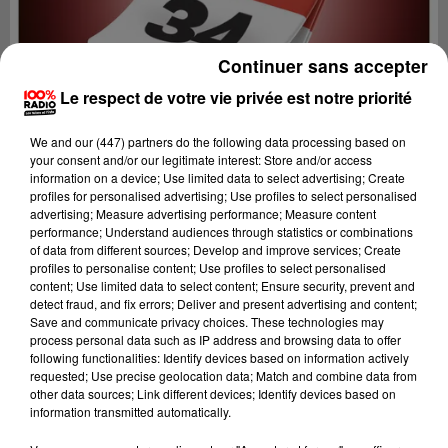
Continuer sans accepter
Le respect de votre vie privée est notre priorité
We and
our (447) partners
do the following data processing based on
your consent and/or our legitimate interest: Store and/or access
information on a device; Use limited data to select advertising; Create
profiles for personalised advertising; Use profiles to select personalised
advertising; Measure advertising performance; Measure content
performance; Understand audiences through statistics or combinations
of data from different sources; Develop and improve services; Create
profiles to personalise content; Use profiles to select personalised
content; Use limited data to select content; Ensure security, prevent and
Lecture (1 min 14 sec)
detect fraud, and fix errors; Deliver and present advertising and content;
Save and communicate privacy choices. These technologies may
process personal data such as IP address and browsing data to offer
following functionalities: Identify devices based on information actively
requested; Use precise geolocation data; Match and combine data from
100%
other data sources; Link different devices; Identify devices based on
information transmitted automatically.
100% Radio l'agenda de l'Hérault