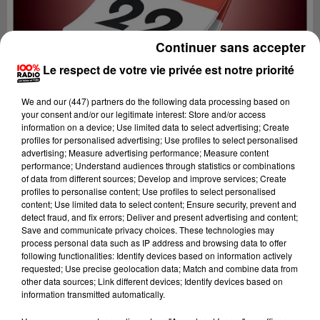
Continuer sans accepter
Le respect de votre vie privée est notre priorité
We and
our (447) partners
do the following data processing based on
your consent and/or our legitimate interest: Store and/or access
information on a device; Use limited data to select advertising; Create
profiles for personalised advertising; Use profiles to select personalised
advertising; Measure advertising performance; Measure content
performance; Understand audiences through statistics or combinations
of data from different sources; Develop and improve services; Create
profiles to personalise content; Use profiles to select personalised
content; Use limited data to select content; Ensure security, prevent and
Lecture (1 min 14 sec)
detect fraud, and fix errors; Deliver and present advertising and content;
Save and communicate privacy choices. These technologies may
process personal data such as IP address and browsing data to offer
following functionalities: Identify devices based on information actively
requested; Use precise geolocation data; Match and combine data from
100%
other data sources; Link different devices; Identify devices based on
information transmitted automatically.
L'agenda de l'Hérault