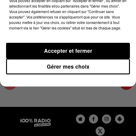
Vous pouvez accepter en cliquant sur "Accepter et fermer", ou affiner en
11 mai 2023 - 1 min 14 sec
sélectionnant les finalités et/ou partenaires dans "Gérer mes choix".
Vous pouvez également refuser en cliquant sur "Continuer sans
L'AGENDA DE L'HÉRAULT DU 11/05/2023 À
accepter". Vos préférences ne s'appliqueront que pour ce site. Vous
06H47
pouvez mettre à jour vos choix, ou retirer votre consentement à tout
moment via le lien "Gérer les cookies" situé en bas de chaque page.
L'AGENDA DE L'HERAULT
Accepter et fermer
Gérer mes choix