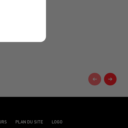
URS
PLAN DU SITE
LOGO