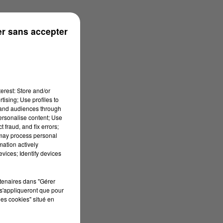
r sans accepter
erest: Store and/or
tising; Use profiles to
tand audiences through
personalise content; Use
 fraud, and fix errors;
 may process personal
mation actively
vices; Identify devices
rtenaires dans "Gérer
s'appliqueront que pour
les cookies" situé en