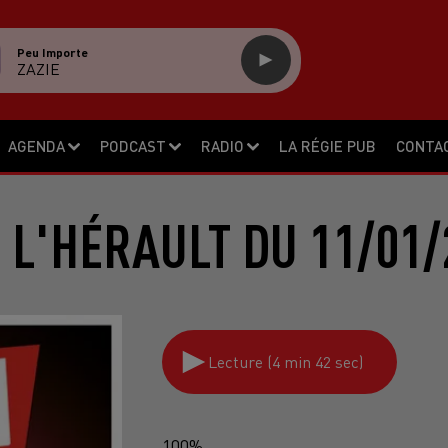
Peu Importe
ZAZIE
AGENDA
PODCAST
RADIO
LA RÉGIE PUB
CONTA
 L'HÉRAULT DU 11/01/
Lecture (4 min 42 sec)
100%