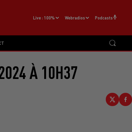
Live :
100%
Webradios
Podcasts
CT
2024 À 10H37