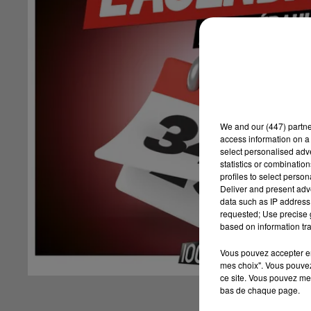
We and
our (447) partn
access information on a 
select personalised ad
statistics or combinatio
profiles to select person
Deliver and present adv
data such as IP address 
requested; Use precise g
based on information tra
Vous pouvez accepter en 
mes choix". Vous pouvez
ce site. Vous pouvez met
bas de chaque page.