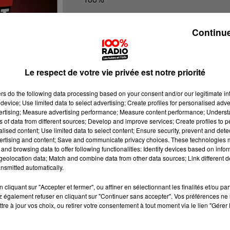
100% Radio l'agenda de l'Hérault
Continue
Le respect de votre vie privée est notre priorité
ers
do the following data processing based on your consent and/or our legitimate int
device; Use limited data to select advertising; Create profiles for personalised adver
vertising; Measure advertising performance; Measure content performance; Unders
ns of data from different sources; Develop and improve services; Create profiles to 
alised content; Use limited data to select content; Ensure security, prevent and detect
ertising and content; Save and communicate privacy choices. These technologies
and browsing data to offer following functionalities: Identify devices based on infor
eolocation data; Match and combine data from other data sources; Link different de
nsmitted automatically.
cliquant sur "Accepter et fermer", ou affiner en sélectionnant les finalités et/ou pa
 également refuser en cliquant sur "Continuer sans accepter". Vos préférences ne 
tre à jour vos choix, ou retirer votre consentement à tout moment via le lien "Gérer 