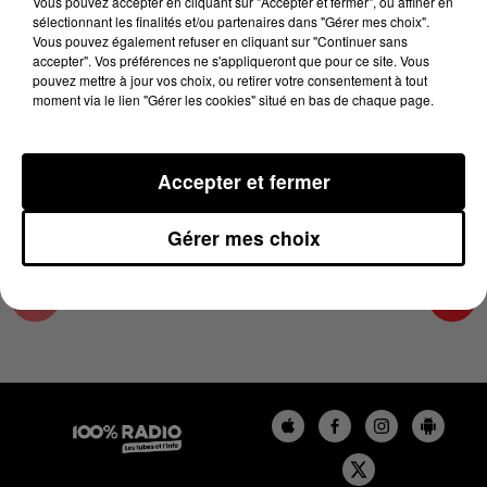
Vous pouvez accepter en cliquant sur "Accepter et fermer", ou affiner en
10 décembre 2023 - 1 min 15 sec
sélectionnant les finalités et/ou partenaires dans "Gérer mes choix".
Vous pouvez également refuser en cliquant sur "Continuer sans
L'AGENDA DE L'HÉRAULT DU 10/12/2023 À
accepter". Vos préférences ne s'appliqueront que pour ce site. Vous
09H42
pouvez mettre à jour vos choix, ou retirer votre consentement à tout
moment via le lien "Gérer les cookies" situé en bas de chaque page.
L'AGENDA DE L'HERAULT
Accepter et fermer
Gérer mes choix