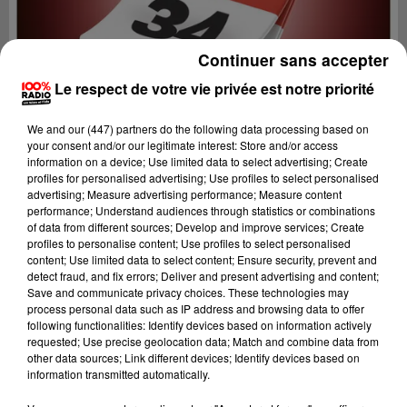
Continuer sans accepter
Le respect de votre vie privée est notre priorité
We and
our (447) partners
do the following data processing based on
your consent and/or our legitimate interest: Store and/or access
information on a device; Use limited data to select advertising; Create
profiles for personalised advertising; Use profiles to select personalised
advertising; Measure advertising performance; Measure content
performance; Understand audiences through statistics or combinations
of data from different sources; Develop and improve services; Create
profiles to personalise content; Use profiles to select personalised
content; Use limited data to select content; Ensure security, prevent and
Lecture (1 min 15 sec)
detect fraud, and fix errors; Deliver and present advertising and content;
Save and communicate privacy choices. These technologies may
process personal data such as IP address and browsing data to offer
following functionalities: Identify devices based on information actively
requested; Use precise geolocation data; Match and combine data from
100%
other data sources; Link different devices; Identify devices based on
information transmitted automatically.
100% Radio l'agenda de l'Hérault