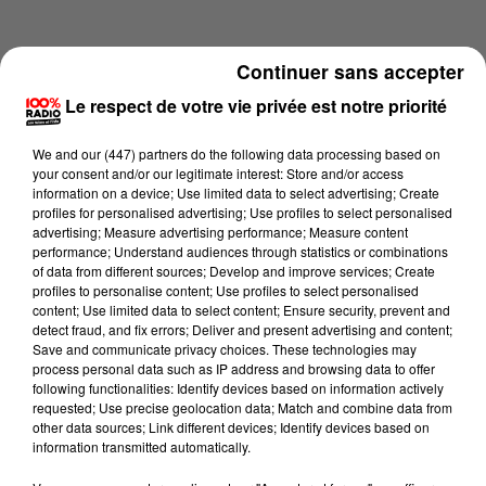
Continuer sans accepter
Le respect de votre vie privée est notre priorité
We and
our (447) partners
do the following data processing based on
your consent and/or our legitimate interest: Store and/or access
information on a device; Use limited data to select advertising; Create
profiles for personalised advertising; Use profiles to select personalised
advertising; Measure advertising performance; Measure content
performance; Understand audiences through statistics or combinations
of data from different sources; Develop and improve services; Create
profiles to personalise content; Use profiles to select personalised
content; Use limited data to select content; Ensure security, prevent and
Lecture (1 min 13 sec)
detect fraud, and fix errors; Deliver and present advertising and content;
Save and communicate privacy choices. These technologies may
process personal data such as IP address and browsing data to offer
following functionalities: Identify devices based on information actively
requested; Use precise geolocation data; Match and combine data from
100%
other data sources; Link different devices; Identify devices based on
information transmitted automatically.
100% Radio l'agenda de l'Hérault