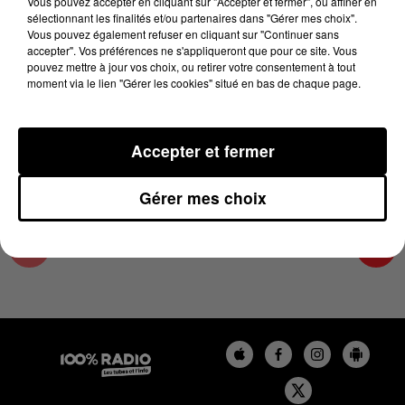
Vous pouvez accepter en cliquant sur "Accepter et fermer", ou affiner en
10 avril 2025 - 1 min 13 sec
sélectionnant les finalités et/ou partenaires dans "Gérer mes choix".
Vous pouvez également refuser en cliquant sur "Continuer sans
L'AGENDA DE L'HÉRAULT DU 10/04/2025 À
accepter". Vos préférences ne s'appliqueront que pour ce site. Vous
10H40
pouvez mettre à jour vos choix, ou retirer votre consentement à tout
moment via le lien "Gérer les cookies" situé en bas de chaque page.
L'AGENDA DE L'HERAULT
Accepter et fermer
Gérer mes choix