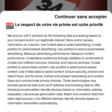
Continuer sans accepter
Le respect de votre vie privée est notre priorité
We and
our (447) partners
do the following data processing based on
your consent and/or our legitimate interest: Store and/or access
information on a device; Use limited data to select advertising; Create
profiles for personalised advertising; Use profiles to select personalised
advertising; Measure advertising performance; Measure content
performance; Understand audiences through statistics or combinations
of data from different sources; Develop and improve services; Create
profiles to personalise content; Use profiles to select personalised
content; Use limited data to select content; Ensure security, prevent and
Lecture (1 min 9 sec)
detect fraud, and fix errors; Deliver and present advertising and content;
Save and communicate privacy choices. These technologies may
process personal data such as IP address and browsing data to offer
following functionalities: Identify devices based on information actively
requested; Use precise geolocation data; Match and combine data from
100%
other data sources; Link different devices; Identify devices based on
information transmitted automatically.
100% Radio l'agenda de l'Hérault