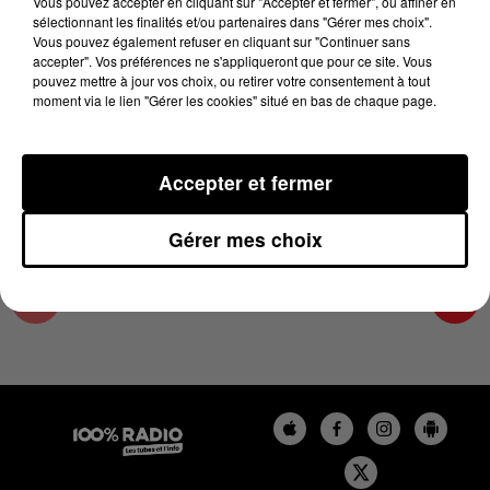
Vous pouvez accepter en cliquant sur "Accepter et fermer", ou affiner en
8 août 2024 - 1 min 9 sec
sélectionnant les finalités et/ou partenaires dans "Gérer mes choix".
Vous pouvez également refuser en cliquant sur "Continuer sans
L'AGENDA DE L'HÉRAULT DU 08/08/2024 À
accepter". Vos préférences ne s'appliqueront que pour ce site. Vous
06H46
pouvez mettre à jour vos choix, ou retirer votre consentement à tout
moment via le lien "Gérer les cookies" situé en bas de chaque page.
L'AGENDA DE L'HERAULT
Accepter et fermer
Gérer mes choix