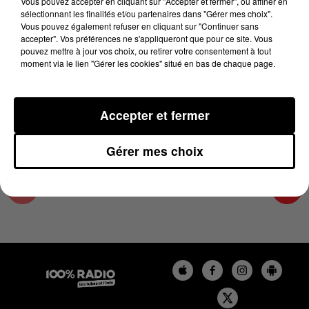
Vous pouvez accepter en cliquant sur "Accepter et fermer", ou affiner en
7 mai 2024 - 1 min 14 sec
sélectionnant les finalités et/ou partenaires dans "Gérer mes choix".
Vous pouvez également refuser en cliquant sur "Continuer sans
L'AGENDA DE L'HÉRAULT DU 07/05/2024 À
accepter". Vos préférences ne s'appliqueront que pour ce site. Vous
16H35
pouvez mettre à jour vos choix, ou retirer votre consentement à tout
moment via le lien "Gérer les cookies" situé en bas de chaque page.
L'AGENDA DE L'HERAULT
Accepter et fermer
Gérer mes choix