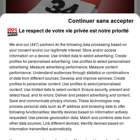
Continuer sans accepter
Le respect de votre vie privée est notre priorité
We and
our (447) partners
do the following data processing based on
your consent and/or our legitimate interest: Store and/or access
information on a device; Use limited data to select advertising; Create
profiles for personalised advertising; Use profiles to select personalised
advertising; Measure advertising performance; Measure content
performance; Understand audiences through statistics or combinations
of data from different sources; Develop and improve services; Create
profiles to personalise content; Use profiles to select personalised
content; Use limited data to select content; Ensure security, prevent and
Lecture (1 min 14 sec)
detect fraud, and fix errors; Deliver and present advertising and content;
Save and communicate privacy choices. These technologies may
process personal data such as IP address and browsing data to offer
following functionalities: Identify devices based on information actively
requested; Use precise geolocation data; Match and combine data from
100%
other data sources; Link different devices; Identify devices based on
information transmitted automatically.
100% Radio l'agenda de l'Hérault