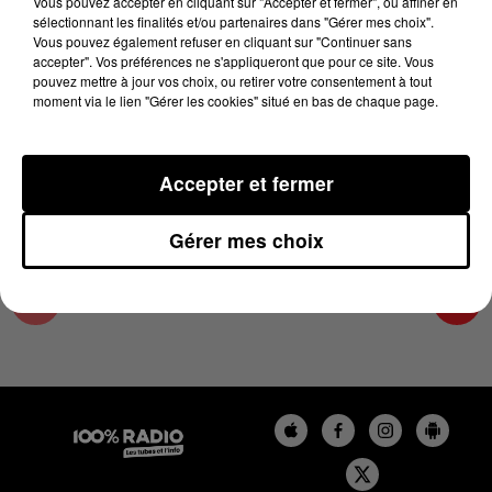
Vous pouvez accepter en cliquant sur "Accepter et fermer", ou affiner en
6 décembre 2023 - 1 min 14 sec
sélectionnant les finalités et/ou partenaires dans "Gérer mes choix".
Vous pouvez également refuser en cliquant sur "Continuer sans
L'AGENDA DE L'HÉRAULT DU 06/12/2023 À
accepter". Vos préférences ne s'appliqueront que pour ce site. Vous
07H50
pouvez mettre à jour vos choix, ou retirer votre consentement à tout
moment via le lien "Gérer les cookies" situé en bas de chaque page.
L'AGENDA DE L'HERAULT
Accepter et fermer
Gérer mes choix