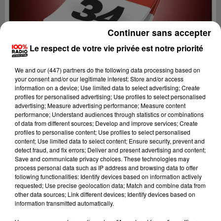
Continuer sans accepter
Le respect de votre vie privée est notre priorité
We and
our (447) partners
do the following data processing based on
your consent and/or our legitimate interest: Store and/or access
information on a device; Use limited data to select advertising; Create
profiles for personalised advertising; Use profiles to select personalised
advertising; Measure advertising performance; Measure content
performance; Understand audiences through statistics or combinations
of data from different sources; Develop and improve services; Create
profiles to personalise content; Use profiles to select personalised
content; Use limited data to select content; Ensure security, prevent and
Lecture (1 min 14 sec)
detect fraud, and fix errors; Deliver and present advertising and content;
Save and communicate privacy choices. These technologies may
process personal data such as IP address and browsing data to offer
following functionalities: Identify devices based on information actively
requested; Use precise geolocation data; Match and combine data from
100%
other data sources; Link different devices; Identify devices based on
information transmitted automatically.
100% Radio l'agenda de l'Hérault