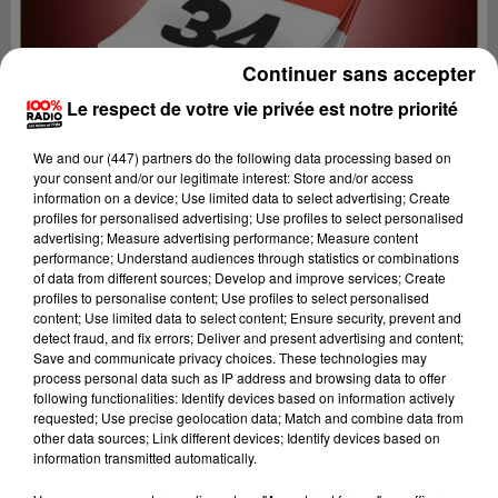
Continuer sans accepter
Le respect de votre vie privée est notre priorité
We and
our (447) partners
do the following data processing based on
your consent and/or our legitimate interest: Store and/or access
information on a device; Use limited data to select advertising; Create
profiles for personalised advertising; Use profiles to select personalised
advertising; Measure advertising performance; Measure content
performance; Understand audiences through statistics or combinations
of data from different sources; Develop and improve services; Create
profiles to personalise content; Use profiles to select personalised
content; Use limited data to select content; Ensure security, prevent and
Lecture (1 min 13 sec)
detect fraud, and fix errors; Deliver and present advertising and content;
Save and communicate privacy choices. These technologies may
process personal data such as IP address and browsing data to offer
following functionalities: Identify devices based on information actively
requested; Use precise geolocation data; Match and combine data from
100%
other data sources; Link different devices; Identify devices based on
information transmitted automatically.
100% Radio l'agenda de l'Hérault