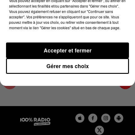
Vous pouvez accepter en cliquant sur "Accepter et fermer", ou affiner en
6 janvier 2024 - 1 min 13 sec
sélectionnant les finalités et/ou partenaires dans "Gérer mes choix".
Vous pouvez également refuser en cliquant sur "Continuer sans
L'AGENDA DE L'HÉRAULT DU 06/01/2024 À
accepter". Vos préférences ne s'appliqueront que pour ce site. Vous
09H37
pouvez mettre à jour vos choix, ou retirer votre consentement à tout
moment via le lien "Gérer les cookies" situé en bas de chaque page.
L'AGENDA DE L'HERAULT
Accepter et fermer
Gérer mes choix