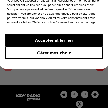
Vous pouvez accepter en cliquant sur "Accepter et fermer", ou affiner en
5 décembre 2023 - 1 min 14 sec
sélectionnant les finalités et/ou partenaires dans "Gérer mes choix".
Vous pouvez également refuser en cliquant sur "Continuer sans
L'AGENDA DE L'HÉRAULT DU 05/12/2023 À
accepter". Vos préférences ne s'appliqueront que pour ce site. Vous
10H40
pouvez mettre à jour vos choix, ou retirer votre consentement à tout
moment via le lien "Gérer les cookies" situé en bas de chaque page.
L'AGENDA DE L'HERAULT
Accepter et fermer
Gérer mes choix