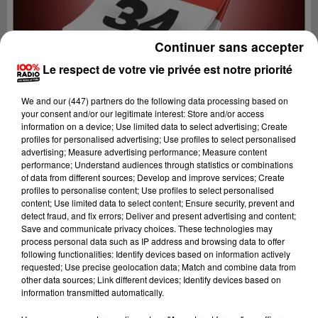
Continuer sans accepter
Le respect de votre vie privée est notre priorité
We and
our (447) partners
do the following data processing based on
your consent and/or our legitimate interest: Store and/or access
information on a device; Use limited data to select advertising; Create
profiles for personalised advertising; Use profiles to select personalised
advertising; Measure advertising performance; Measure content
performance; Understand audiences through statistics or combinations
of data from different sources; Develop and improve services; Create
profiles to personalise content; Use profiles to select personalised
content; Use limited data to select content; Ensure security, prevent and
Lecture (1 min 14 sec)
detect fraud, and fix errors; Deliver and present advertising and content;
Save and communicate privacy choices. These technologies may
process personal data such as IP address and browsing data to offer
following functionalities: Identify devices based on information actively
requested; Use precise geolocation data; Match and combine data from
100%
other data sources; Link different devices; Identify devices based on
information transmitted automatically.
100% Radio l'agenda de l'Hérault