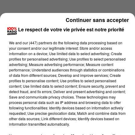
Continuer sans accepter
Le respect de votre vie privée est notre priorité
We and
our (447) partners
do the following data processing based on
your consent and/or our legitimate interest: Store and/or access
information on a device; Use limited data to select advertising; Create
profiles for personalised advertising; Use profiles to select personalised
advertising; Measure advertising performance; Measure content
performance; Understand audiences through statistics or combinations
of data from different sources; Develop and improve services; Create
profiles to personalise content; Use profiles to select personalised
content; Use limited data to select content; Ensure security, prevent and
Lecture (1 min 14 sec)
detect fraud, and fix errors; Deliver and present advertising and content;
Save and communicate privacy choices. These technologies may
process personal data such as IP address and browsing data to offer
following functionalities: Identify devices based on information actively
requested; Use precise geolocation data; Match and combine data from
100%
other data sources; Link different devices; Identify devices based on
information transmitted automatically.
100% Radio l'agenda de l'Hérault