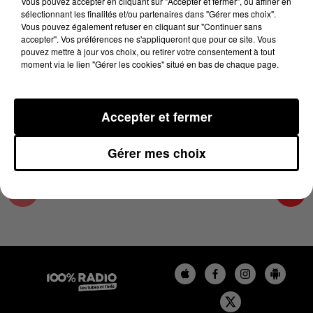
Vous pouvez accepter en cliquant sur "Accepter et fermer", ou affiner en
3 novembre 2025 - 1 min 14 sec
sélectionnant les finalités et/ou partenaires dans "Gérer mes choix".
Vous pouvez également refuser en cliquant sur "Continuer sans
L'AGENDA DE L'HÉRAULT DU 03/11/2025 À
accepter". Vos préférences ne s'appliqueront que pour ce site. Vous
16H38
pouvez mettre à jour vos choix, ou retirer votre consentement à tout
moment via le lien "Gérer les cookies" situé en bas de chaque page.
L'AGENDA DE L'HERAULT
Accepter et fermer
Gérer mes choix