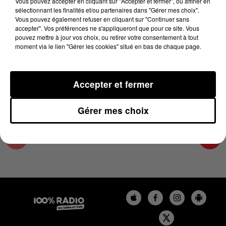
Vous pouvez accepter en cliquant sur "Accepter et fermer", ou affiner en
3 novembre 2023 - 1 min 14 sec
sélectionnant les finalités et/ou partenaires dans "Gérer mes choix".
Vous pouvez également refuser en cliquant sur "Continuer sans
L'AGENDA DE L'HÉRAULT DU 03/11/2023 À
accepter". Vos préférences ne s'appliqueront que pour ce site. Vous
06H46
pouvez mettre à jour vos choix, ou retirer votre consentement à tout
moment via le lien "Gérer les cookies" situé en bas de chaque page.
L'AGENDA DE L'HERAULT
Accepter et fermer
Gérer mes choix