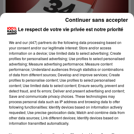
Continuer sans accepter
Le respect de votre vie privée est notre priorité
We and
our (447) partners
do the following data processing based on
your consent and/or our legitimate interest: Store and/or access
information on a device; Use limited data to select advertising; Create
profiles for personalised advertising; Use profiles to select personalised
advertising; Measure advertising performance; Measure content
performance; Understand audiences through statistics or combinations
of data from different sources; Develop and improve services; Create
profiles to personalise content; Use profiles to select personalised
content; Use limited data to select content; Ensure security, prevent and
Lecture (1 min 14 sec)
detect fraud, and fix errors; Deliver and present advertising and content;
Save and communicate privacy choices. These technologies may
process personal data such as IP address and browsing data to offer
following functionalities: Identify devices based on information actively
requested; Use precise geolocation data; Match and combine data from
100%
other data sources; Link different devices; Identify devices based on
information transmitted automatically.
100% Radio l'agenda de l'Hérault