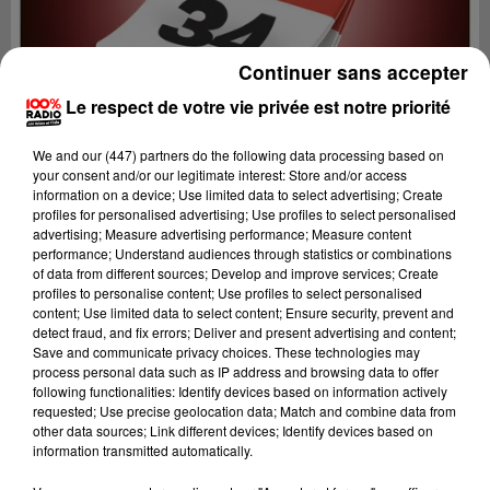
Continuer sans accepter
Le respect de votre vie privée est notre priorité
We and
our (447) partners
do the following data processing based on
your consent and/or our legitimate interest: Store and/or access
information on a device; Use limited data to select advertising; Create
profiles for personalised advertising; Use profiles to select personalised
advertising; Measure advertising performance; Measure content
performance; Understand audiences through statistics or combinations
of data from different sources; Develop and improve services; Create
profiles to personalise content; Use profiles to select personalised
content; Use limited data to select content; Ensure security, prevent and
Lecture (1 min 13 sec)
detect fraud, and fix errors; Deliver and present advertising and content;
Save and communicate privacy choices. These technologies may
process personal data such as IP address and browsing data to offer
following functionalities: Identify devices based on information actively
requested; Use precise geolocation data; Match and combine data from
100%
other data sources; Link different devices; Identify devices based on
information transmitted automatically.
100% Radio l'agenda de l'Hérault