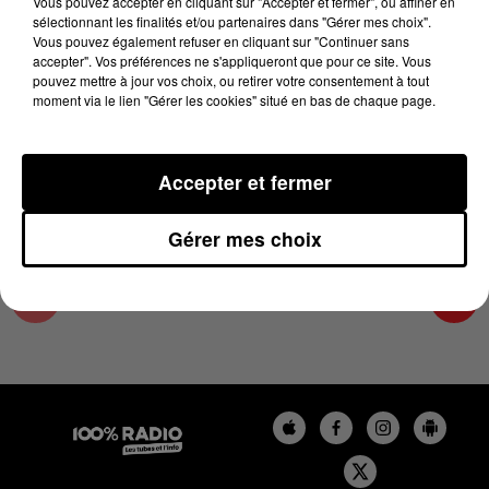
Vous pouvez accepter en cliquant sur "Accepter et fermer", ou affiner en
3 juillet 2023 - 1 min 13 sec
sélectionnant les finalités et/ou partenaires dans "Gérer mes choix".
Vous pouvez également refuser en cliquant sur "Continuer sans
L'AGENDA DE L'HÉRAULT DU 03/07/2023 À
accepter". Vos préférences ne s'appliqueront que pour ce site. Vous
07H49
pouvez mettre à jour vos choix, ou retirer votre consentement à tout
moment via le lien "Gérer les cookies" situé en bas de chaque page.
L'AGENDA DE L'HERAULT
Accepter et fermer
Gérer mes choix