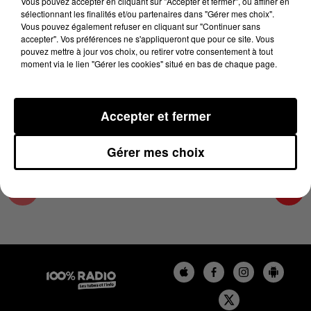
Vous pouvez accepter en cliquant sur "Accepter et fermer", ou affiner en
3 juin 2024 - 1 min 14 sec
sélectionnant les finalités et/ou partenaires dans "Gérer mes choix".
Vous pouvez également refuser en cliquant sur "Continuer sans
L'AGENDA DE L'HÉRAULT DU 03/06/2024 À
accepter". Vos préférences ne s'appliqueront que pour ce site. Vous
06H48
pouvez mettre à jour vos choix, ou retirer votre consentement à tout
moment via le lien "Gérer les cookies" situé en bas de chaque page.
L'AGENDA DE L'HERAULT
Accepter et fermer
Gérer mes choix