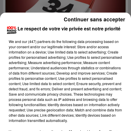
Continuer sans accepter
Le respect de votre vie privée est notre priorité
We and
our (447) partners
do the following data processing based on
your consent and/or our legitimate interest: Store and/or access
information on a device; Use limited data to select advertising; Create
profiles for personalised advertising; Use profiles to select personalised
advertising; Measure advertising performance; Measure content
performance; Understand audiences through statistics or combinations
of data from different sources; Develop and improve services; Create
profiles to personalise content; Use profiles to select personalised
content; Use limited data to select content; Ensure security, prevent and
Lecture (1 min 14 sec)
detect fraud, and fix errors; Deliver and present advertising and content;
Save and communicate privacy choices. These technologies may
process personal data such as IP address and browsing data to offer
following functionalities: Identify devices based on information actively
requested; Use precise geolocation data; Match and combine data from
100%
other data sources; Link different devices; Identify devices based on
information transmitted automatically.
100% Radio l'agenda de l'Hérault