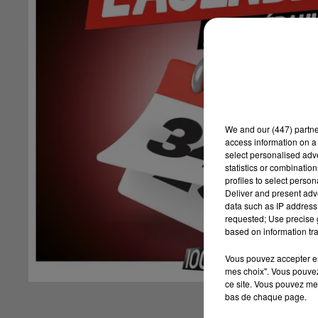
We and
our (447) partn
access information on a 
select personalised ad
statistics or combinatio
profiles to select person
Deliver and present adv
data such as IP address 
requested; Use precise g
based on information tra
Vous pouvez accepter en 
mes choix". Vous pouvez
ce site. Vous pouvez met
bas de chaque page.