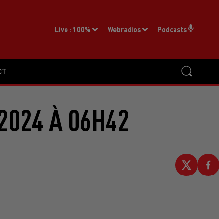
Live :
100%
Webradios
Podcasts
CT
2024 À 06H42