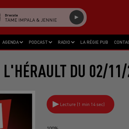
Dracula
TAME IMPALA & JENNIE
AGENDA
PODCAST
RADIO
LA RÉGIE PUB
CONTA
 L'HÉRAULT DU 02/11/
Lecture (1 min 14 sec)
100%