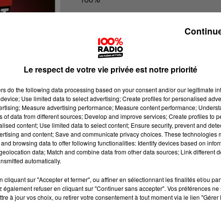
100% Radio l'agenda de l'Hérault
Continue
Le respect de votre vie privée est notre priorité
ers
do the following data processing based on your consent and/or our legitimate int
device; Use limited data to select advertising; Create profiles for personalised adver
vertising; Measure advertising performance; Measure content performance; Unders
ns of data from different sources; Develop and improve services; Create profiles to 
alised content; Use limited data to select content; Ensure security, prevent and detect
ertising and content; Save and communicate privacy choices. These technologies
and browsing data to offer following functionalities: Identify devices based on infor
eolocation data; Match and combine data from other data sources; Link different de
nsmitted automatically.
cliquant sur "Accepter et fermer", ou affiner en sélectionnant les finalités et/ou pa
 également refuser en cliquant sur "Continuer sans accepter". Vos préférences ne 
tre à jour vos choix, ou retirer votre consentement à tout moment via le lien "Gérer 