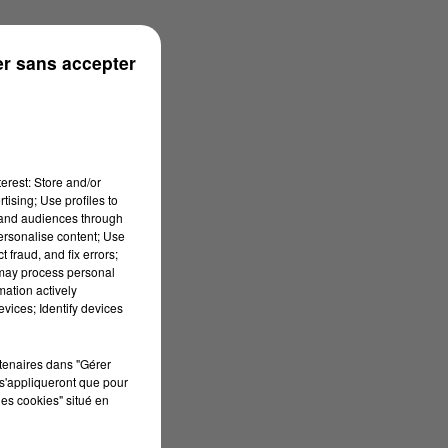
r sans accepter
erest: Store and/or
tising; Use profiles to
tand audiences through
personalise content; Use
 fraud, and fix errors;
 may process personal
mation actively
vices; Identify devices
rtenaires dans "Gérer
s'appliqueront que pour
les cookies" situé en