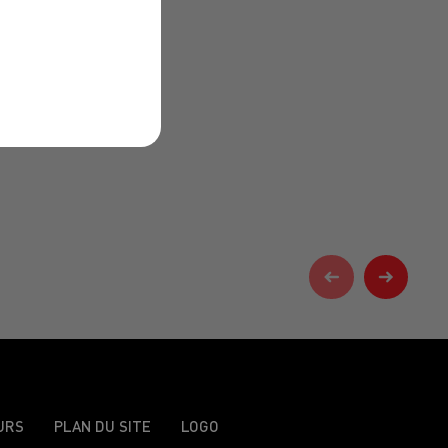
URS
PLAN DU SITE
LOGO