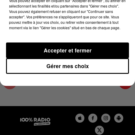
Vous pouvez accepter en cliquant sur "Accepter et fermer", ou affiner en
1er décembre 2023 - 1 min 15 sec
sélectionnant les finalités et/ou partenaires dans "Gérer mes choix".
Vous pouvez également refuser en cliquant sur "Continuer sans
L'AGENDA DE L'HÉRAULT DU 01/12/2023 À
accepter". Vos préférences ne s'appliqueront que pour ce site. Vous
10H41
pouvez mettre à jour vos choix, ou retirer votre consentement à tout
moment via le lien "Gérer les cookies" situé en bas de chaque page.
L'AGENDA DE L'HERAULT
Accepter et fermer
Gérer mes choix