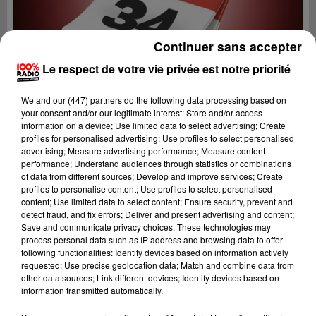
Continuer sans accepter
Le respect de votre vie privée est notre priorité
We and
our (447) partners
do the following data processing based on
your consent and/or our legitimate interest: Store and/or access
information on a device; Use limited data to select advertising; Create
profiles for personalised advertising; Use profiles to select personalised
advertising; Measure advertising performance; Measure content
performance; Understand audiences through statistics or combinations
of data from different sources; Develop and improve services; Create
profiles to personalise content; Use profiles to select personalised
content; Use limited data to select content; Ensure security, prevent and
Lecture (1 min 15 sec)
detect fraud, and fix errors; Deliver and present advertising and content;
Save and communicate privacy choices. These technologies may
process personal data such as IP address and browsing data to offer
following functionalities: Identify devices based on information actively
requested; Use precise geolocation data; Match and combine data from
100%
other data sources; Link different devices; Identify devices based on
information transmitted automatically.
100% Radio l'agenda de l'Hérault