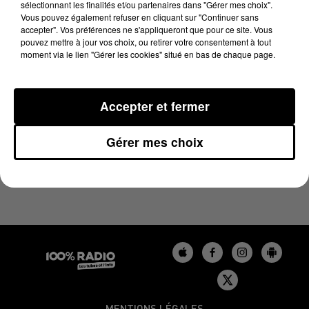
sélectionnant les finalités et/ou partenaires dans "Gérer mes choix".
31 janvier 2024 - 1 min 14 sec
Vous pouvez également refuser en cliquant sur "Continuer sans
L'AGENDA DE L'AUDE DU 31/01/2024 À 16H32
accepter". Vos préférences ne s'appliqueront que pour ce site. Vous
pouvez mettre à jour vos choix, ou retirer votre consentement à tout
moment via le lien "Gérer les cookies" situé en bas de chaque page.
L'agenda de l'Aude
Accepter et fermer
Gérer mes choix
MENTIONS LÉGALES