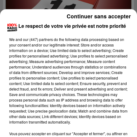
Continuer sans accepter
Le respect de votre vie privée est notre priorité
We and
our (447) partners
do the following data processing based on
your consent and/or our legitimate interest: Store and/or access
information on a device; Use limited data to select advertising; Create
profiles for personalised advertising; Use profiles to select personalised
advertising; Measure advertising performance; Measure content
performance; Understand audiences through statistics or combinations
of data from different sources; Develop and improve services; Create
profiles to personalise content; Use profiles to select personalised
content; Use limited data to select content; Ensure security, prevent and
detect fraud, and fix errors; Deliver and present advertising and content;
Lecture (1 min 14 sec)
Save and communicate privacy choices. These technologies may
process personal data such as IP address and browsing data to offer
following functionalities: Identify devices based on information actively
requested; Use precise geolocation data; Match and combine data from
other data sources; Link different devices; Identify devices based on
100%
information transmitted automatically.
100% Radio l'agenda de l'Aude
Vous pouvez accepter en cliquant sur "Accepter et fermer", ou affiner en