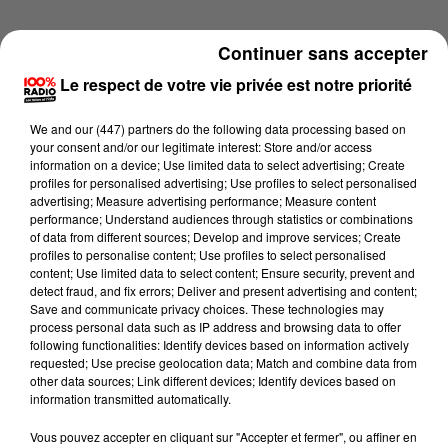
Continuer sans accepter
Le respect de votre vie privée est notre priorité
We and
our (447) partners
do the following data processing based on
your consent and/or our legitimate interest: Store and/or access
information on a device; Use limited data to select advertising; Create
profiles for personalised advertising; Use profiles to select personalised
advertising; Measure advertising performance; Measure content
performance; Understand audiences through statistics or combinations
of data from different sources; Develop and improve services; Create
profiles to personalise content; Use profiles to select personalised
content; Use limited data to select content; Ensure security, prevent and
detect fraud, and fix errors; Deliver and present advertising and content;
Lecture (1 min 24 sec)
Save and communicate privacy choices. These technologies may
process personal data such as IP address and browsing data to offer
following functionalities: Identify devices based on information actively
requested; Use precise geolocation data; Match and combine data from
other data sources; Link different devices; Identify devices based on
100%
information transmitted automatically.
100% Radio l'agenda de l'Aude
Vous pouvez accepter en cliquant sur "Accepter et fermer", ou affiner en