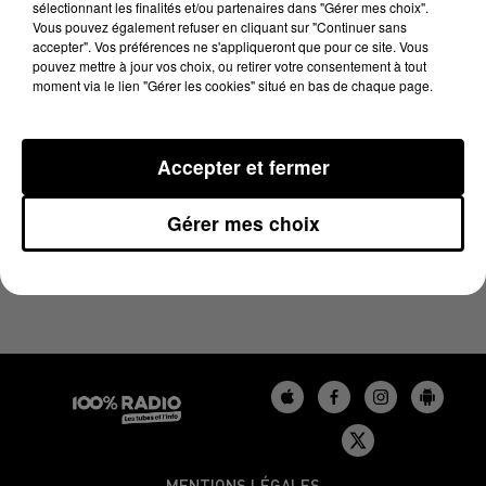
sélectionnant les finalités et/ou partenaires dans "Gérer mes choix".
27 juin 2025 - 1 min 24 sec
Vous pouvez également refuser en cliquant sur "Continuer sans
L'AGENDA DE L'AUDE DU 27/06/2025 À 10H00
accepter". Vos préférences ne s'appliqueront que pour ce site. Vous
pouvez mettre à jour vos choix, ou retirer votre consentement à tout
moment via le lien "Gérer les cookies" situé en bas de chaque page.
L'agenda de l'Aude
Accepter et fermer
Gérer mes choix
MENTIONS LÉGALES