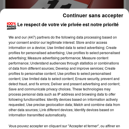
Continuer sans accepter
Le respect de votre vie privée est notre priorité
We and
our (447) partners
do the following data processing based on
your consent and/or our legitimate interest: Store and/or access
information on a device; Use limited data to select advertising; Create
profiles for personalised advertising; Use profiles to select personalised
advertising; Measure advertising performance; Measure content
performance; Understand audiences through statistics or combinations
of data from different sources; Develop and improve services; Create
profiles to personalise content; Use profiles to select personalised
content; Use limited data to select content; Ensure security, prevent and
detect fraud, and fix errors; Deliver and present advertising and content;
Lecture (1 min 14 sec)
Save and communicate privacy choices. These technologies may
process personal data such as IP address and browsing data to offer
following functionalities: Identify devices based on information actively
requested; Use precise geolocation data; Match and combine data from
other data sources; Link different devices; Identify devices based on
100%
information transmitted automatically.
100% Radio l'agenda de l'Aude
Vous pouvez accepter en cliquant sur "Accepter et fermer", ou affiner en