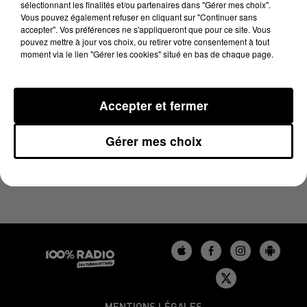
sélectionnant les finalités et/ou partenaires dans "Gérer mes choix".
27 février 2024 - 1 min 14 sec
Vous pouvez également refuser en cliquant sur "Continuer sans
L'AGENDA DE L'AUDE DU 27/02/2024 À 07H50
accepter". Vos préférences ne s'appliqueront que pour ce site. Vous
pouvez mettre à jour vos choix, ou retirer votre consentement à tout
moment via le lien "Gérer les cookies" situé en bas de chaque page.
L'agenda de l'Aude
Accepter et fermer
Gérer mes choix
MENTIONS LÉGALES