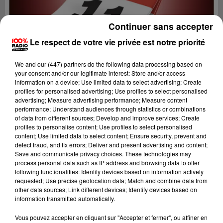
Continuer sans accepter
Le respect de votre vie privée est notre priorité
We and
our (447) partners
do the following data processing based on
your consent and/or our legitimate interest: Store and/or access
information on a device; Use limited data to select advertising; Create
profiles for personalised advertising; Use profiles to select personalised
advertising; Measure advertising performance; Measure content
performance; Understand audiences through statistics or combinations
of data from different sources; Develop and improve services; Create
profiles to personalise content; Use profiles to select personalised
content; Use limited data to select content; Ensure security, prevent and
detect fraud, and fix errors; Deliver and present advertising and content;
Lecture (1 min 14 sec)
Save and communicate privacy choices. These technologies may
process personal data such as IP address and browsing data to offer
following functionalities: Identify devices based on information actively
requested; Use precise geolocation data; Match and combine data from
other data sources; Link different devices; Identify devices based on
100%
information transmitted automatically.
100% Radio l'agenda de l'Aude
Vous pouvez accepter en cliquant sur "Accepter et fermer", ou affiner en