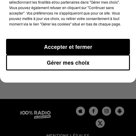
sélectionnant les finalités et/ou partenaires dans "Gérer mes choix".
26 décembre 2023 - 1 min 14 sec
Vous pouvez également refuser en cliquant sur "Continuer sans
L'AGENDA DE L'AUDE DU 26/12/2023 À 07H47
accepter". Vos préférences ne s'appliqueront que pour ce site. Vous
pouvez mettre à jour vos choix, ou retirer votre consentement à tout
moment via le lien "Gérer les cookies" situé en bas de chaque page.
L'agenda de l'Aude
Accepter et fermer
Gérer mes choix
MENTIONS LÉGALES