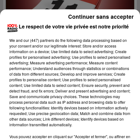
Continuer sans accepter
Le respect de votre vie privée est notre priorité
We and
our (447) partners
do the following data processing based on
your consent and/or our legitimate interest: Store and/or access
information on a device; Use limited data to select advertising; Create
profiles for personalised advertising; Use profiles to select personalised
advertising; Measure advertising performance; Measure content
performance; Understand audiences through statistics or combinations
of data from different sources; Develop and improve services; Create
profiles to personalise content; Use profiles to select personalised
content; Use limited data to select content; Ensure security, prevent and
detect fraud, and fix errors; Deliver and present advertising and content;
Lecture (5 min 39 sec)
Save and communicate privacy choices. These technologies may
process personal data such as IP address and browsing data to offer
following functionalities: Identify devices based on information actively
requested; Use precise geolocation data; Match and combine data from
other data sources; Link different devices; Identify devices based on
100%
information transmitted automatically.
100% Radio l'agenda de l'Aude
Vous pouvez accepter en cliquant sur "Accepter et fermer", ou affiner en