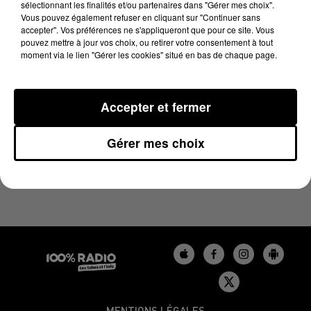
sélectionnant les finalités et/ou partenaires dans "Gérer mes choix".
24 décembre 2023 - 5 min 39 sec
Vous pouvez également refuser en cliquant sur "Continuer sans
L'AGENDA DE L'AUDE DU 24/12/2023 À 11H39
accepter". Vos préférences ne s'appliqueront que pour ce site. Vous
pouvez mettre à jour vos choix, ou retirer votre consentement à tout
moment via le lien "Gérer les cookies" situé en bas de chaque page.
L'agenda de l'Aude
Accepter et fermer
Gérer mes choix
MENTIONS LÉGALES