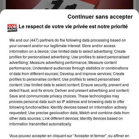
Continuer sans accepter
Le respect de votre vie privée est notre priorité
We and
our (447) partners
do the following data processing based on
your consent and/or our legitimate interest: Store and/or access
information on a device; Use limited data to select advertising; Create
profiles for personalised advertising; Use profiles to select personalised
advertising; Measure advertising performance; Measure content
performance; Understand audiences through statistics or combinations
of data from different sources; Develop and improve services; Create
profiles to personalise content; Use profiles to select personalised
content; Use limited data to select content; Ensure security, prevent and
detect fraud, and fix errors; Deliver and present advertising and content;
Lecture (1 min 14 sec)
Save and communicate privacy choices. These technologies may
process personal data such as IP address and browsing data to offer
following functionalities: Identify devices based on information actively
requested; Use precise geolocation data; Match and combine data from
other data sources; Link different devices; Identify devices based on
100%
information transmitted automatically.
100% Radio l'agenda de l'Aude
Vous pouvez accepter en cliquant sur "Accepter et fermer", ou affiner en