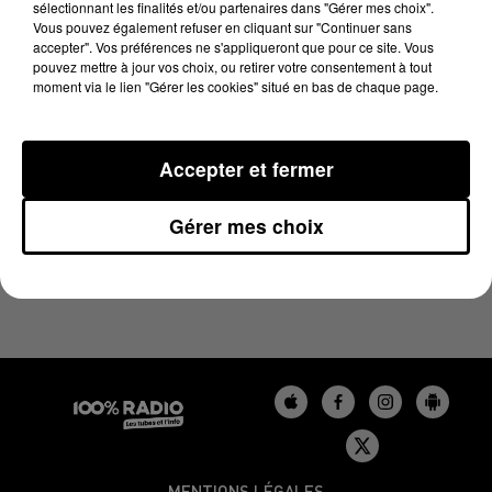
sélectionnant les finalités et/ou partenaires dans "Gérer mes choix".
24 janvier 2024 - 1 min 14 sec
Vous pouvez également refuser en cliquant sur "Continuer sans
L'AGENDA DE L'AUDE DU 24/01/2024 À 07H50
accepter". Vos préférences ne s'appliqueront que pour ce site. Vous
pouvez mettre à jour vos choix, ou retirer votre consentement à tout
moment via le lien "Gérer les cookies" situé en bas de chaque page.
L'agenda de l'Aude
Accepter et fermer
Gérer mes choix
MENTIONS LÉGALES