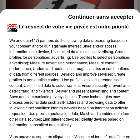
Continuer sans accepter
Le respect de votre vie privée est notre priorité
We and
our (447) partners
do the following data processing based on
your consent and/or our legitimate interest: Store and/or access
information on a device; Use limited data to select advertising; Create
profiles for personalised advertising; Use profiles to select personalised
advertising; Measure advertising performance; Measure content
performance; Understand audiences through statistics or combinations
of data from different sources; Develop and improve services; Create
profiles to personalise content; Use profiles to select personalised
content; Use limited data to select content; Ensure security, prevent and
detect fraud, and fix errors; Deliver and present advertising and content;
Lecture (1 min 14 sec)
Save and communicate privacy choices. These technologies may
process personal data such as IP address and browsing data to offer
following functionalities: Identify devices based on information actively
requested; Use precise geolocation data; Match and combine data from
other data sources; Link different devices; Identify devices based on
100%
information transmitted automatically.
100% Radio l'agenda de l'Aude
Vous pouvez accepter en cliquant sur "Accepter et fermer", ou affiner en