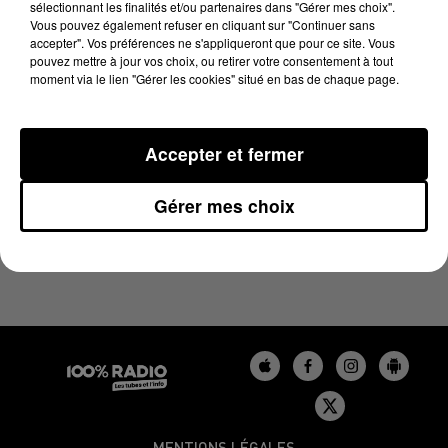
sélectionnant les finalités et/ou partenaires dans "Gérer mes choix".
22 décembre 2023 - 1 min 14 sec
Vous pouvez également refuser en cliquant sur "Continuer sans
L'AGENDA DE L'AUDE DU 22/12/2023 À 07H50
accepter". Vos préférences ne s'appliqueront que pour ce site. Vous
pouvez mettre à jour vos choix, ou retirer votre consentement à tout
moment via le lien "Gérer les cookies" situé en bas de chaque page.
L'agenda de l'Aude
Accepter et fermer
Gérer mes choix
MENTIONS LÉGALES