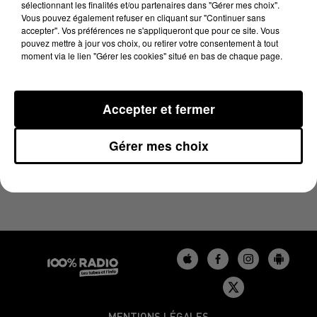
sélectionnant les finalités et/ou partenaires dans "Gérer mes choix".
21 mai 2024 - 1 min 14 sec
Vous pouvez également refuser en cliquant sur "Continuer sans
L'AGENDA DE L'AUDE DU 21/05/2024 À 06H46
accepter". Vos préférences ne s'appliqueront que pour ce site. Vous
pouvez mettre à jour vos choix, ou retirer votre consentement à tout
moment via le lien "Gérer les cookies" situé en bas de chaque page.
L'agenda de l'Aude
Accepter et fermer
Gérer mes choix
MENTIONS LÉGALES