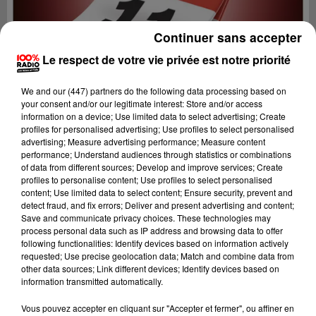
Continuer sans accepter
Le respect de votre vie privée est notre priorité
We and
our (447) partners
do the following data processing based on
your consent and/or our legitimate interest: Store and/or access
information on a device; Use limited data to select advertising; Create
profiles for personalised advertising; Use profiles to select personalised
advertising; Measure advertising performance; Measure content
performance; Understand audiences through statistics or combinations
of data from different sources; Develop and improve services; Create
profiles to personalise content; Use profiles to select personalised
content; Use limited data to select content; Ensure security, prevent and
detect fraud, and fix errors; Deliver and present advertising and content;
Lecture (1 min 14 sec)
Save and communicate privacy choices. These technologies may
process personal data such as IP address and browsing data to offer
following functionalities: Identify devices based on information actively
requested; Use precise geolocation data; Match and combine data from
other data sources; Link different devices; Identify devices based on
100%
information transmitted automatically.
100% Radio l'agenda de l'Aude
Vous pouvez accepter en cliquant sur "Accepter et fermer", ou affiner en