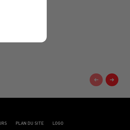
URS
PLAN DU SITE
LOGO