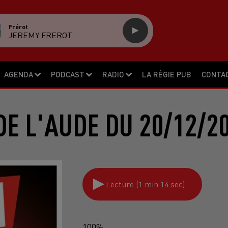
Frérot
JEREMY FREROT
AGENDA
PODCAST
RADIO
LA RÉGIE PUB
CONTA
E L'AUDE DU 20/12/2
Lecture (1 min 14 sec)
100%