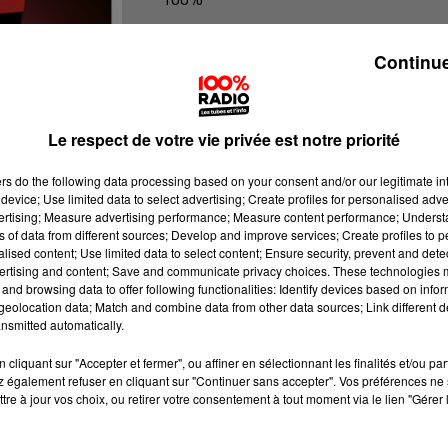
100% Radio l'agenda de l'Aude
Continue
Le respect de votre vie privée est notre priorité
ers
do the following data processing based on your consent and/or our legitimate int
device; Use limited data to select advertising; Create profiles for personalised adver
vertising; Measure advertising performance; Measure content performance; Unders
ns of data from different sources; Develop and improve services; Create profiles to 
alised content; Use limited data to select content; Ensure security, prevent and detect
ertising and content; Save and communicate privacy choices. These technologies
and browsing data to offer following functionalities: Identify devices based on infor
eolocation data; Match and combine data from other data sources; Link different de
nsmitted automatically.
cliquant sur "Accepter et fermer", ou affiner en sélectionnant les finalités et/ou pa
 également refuser en cliquant sur "Continuer sans accepter". Vos préférences ne 
tre à jour vos choix, ou retirer votre consentement à tout moment via le lien "Gérer 