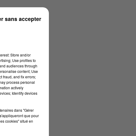
r sans accepter
erest: Store and/or
tising; Use profiles to
tand audiences through
personalise content; Use
 fraud, and fix errors;
 may process personal
mation actively
vices; Identify devices
rtenaires dans "Gérer
s'appliqueront que pour
les cookies" situé en