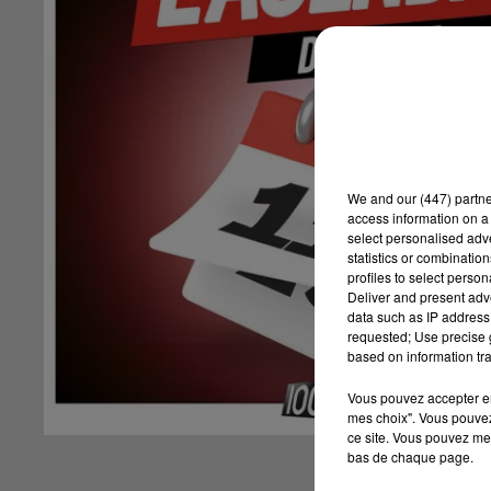
We and
our (447) partn
access information on a 
select personalised ad
statistics or combinatio
profiles to select person
Deliver and present adv
data such as IP address 
requested; Use precise g
based on information tra
Vous pouvez accepter en 
mes choix". Vous pouvez
ce site. Vous pouvez met
bas de chaque page.