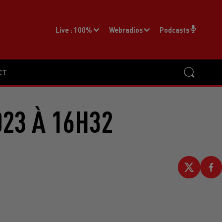
Live :
100%
Webradios
Podcasts
CT
023 À 16H32