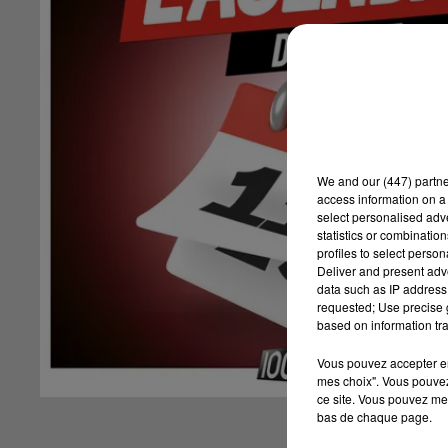
We and
our (447) partn
access information on a 
select personalised ad
statistics or combinatio
profiles to select person
Deliver and present adv
data such as IP address 
requested; Use precise g
based on information tra
Vous pouvez accepter en 
mes choix". Vous pouvez
ce site. Vous pouvez met
bas de chaque page.