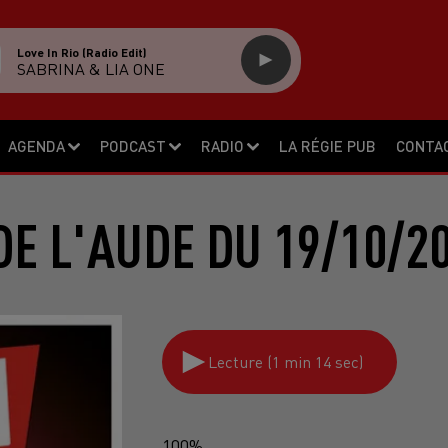
Love In Rio (radio Edit)
SABRINA & LIA ONE
AGENDA
PODCAST
RADIO
LA RÉGIE PUB
CONTA
E L'AUDE DU 19/10/2
Lecture (1 min 14 sec)
100%