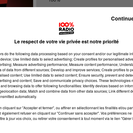
100% Radio l'agenda de l'Aude
Continue
Le respect de votre vie privée est notre priorité
ers
do the following data processing based on your consent and/or our legitimate int
device; Use limited data to select advertising; Create profiles for personalised adver
vertising; Measure advertising performance; Measure content performance; Unders
ns of data from different sources; Develop and improve services; Create profiles to 
alised content; Use limited data to select content; Ensure security, prevent and detect
ertising and content; Save and communicate privacy choices. These technologies
and browsing data to offer following functionalities: Identify devices based on infor
eolocation data; Match and combine data from other data sources; Link different de
nsmitted automatically.
cliquant sur "Accepter et fermer", ou affiner en sélectionnant les finalités et/ou pa
 également refuser en cliquant sur "Continuer sans accepter". Vos préférences ne 
tre à jour vos choix, ou retirer votre consentement à tout moment via le lien "Gérer 