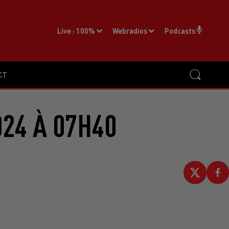
Live :
100%
Webradios
Podcasts
CT
024 À 07H40