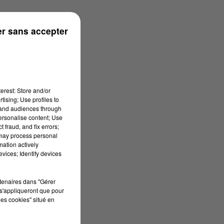
r sans accepter
erest: Store and/or
tising; Use profiles to
tand audiences through
personalise content; Use
 fraud, and fix errors;
 may process personal
mation actively
vices; Identify devices
rtenaires dans "Gérer
s'appliqueront que pour
les cookies" situé en