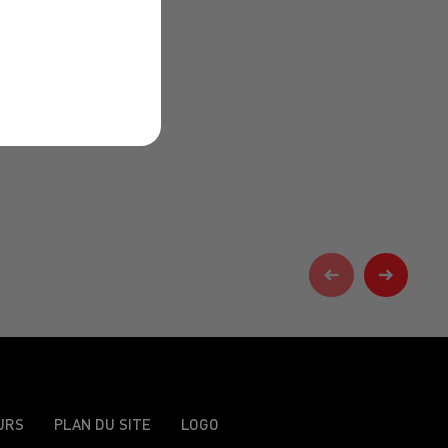
URS
PLAN DU SITE
LOGO