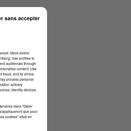
r sans accepter
erest: Store and/or
tising; Use profiles to
tand audiences through
personalise content; Use
 fraud, and fix errors;
 may process personal
mation actively
vices; Identify devices
rtenaires dans "Gérer
s'appliqueront que pour
les cookies" situé en