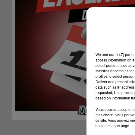
We and
our (447) partn
access information on a 
select personalised ad
statistics or combinatio
profiles to select person
Deliver and present adv
data such as IP address 
requested; Use precise g
based on information tra
Vous pouvez accepter en 
mes choix". Vous pouvez
ce site. Vous pouvez met
bas de chaque page.