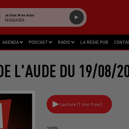
Je Dois M'en Aller
NIAGARA
AGENDA
PODCAST
RADIO
LA RÉGIE PUB
CONTA
E L'AUDE DU 19/08/2
Lecture (1 min 9 sec)
100%