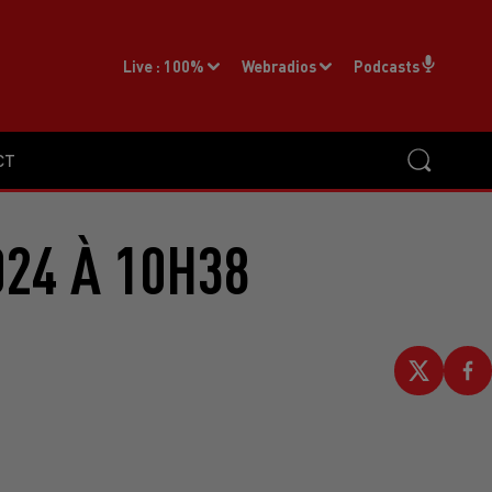
Live :
100%
Webradios
Podcasts
CT
024 À 10H38