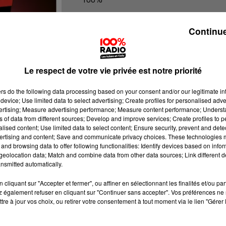
100% Radio l'agenda de l'Aude
Continue
Le respect de votre vie privée est notre priorité
ers
do the following data processing based on your consent and/or our legitimate int
device; Use limited data to select advertising; Create profiles for personalised adver
vertising; Measure advertising performance; Measure content performance; Unders
ns of data from different sources; Develop and improve services; Create profiles to 
alised content; Use limited data to select content; Ensure security, prevent and detect
ertising and content; Save and communicate privacy choices. These technologies
and browsing data to offer following functionalities: Identify devices based on infor
eolocation data; Match and combine data from other data sources; Link different de
nsmitted automatically.
cliquant sur "Accepter et fermer", ou affiner en sélectionnant les finalités et/ou pa
 également refuser en cliquant sur "Continuer sans accepter". Vos préférences ne 
tre à jour vos choix, ou retirer votre consentement à tout moment via le lien "Gérer 