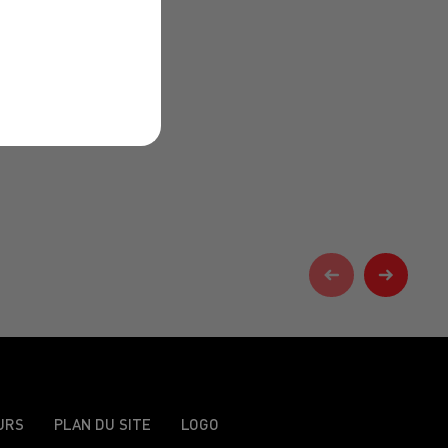
URS
PLAN DU SITE
LOGO