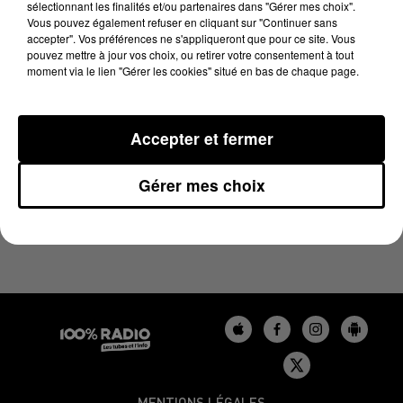
sélectionnant les finalités et/ou partenaires dans "Gérer mes choix".
19 mai 2025 - 1 min 14 sec
Vous pouvez également refuser en cliquant sur "Continuer sans
L'AGENDA DE L'AUDE DU 19/05/2025 À 13H34
accepter". Vos préférences ne s'appliqueront que pour ce site. Vous
pouvez mettre à jour vos choix, ou retirer votre consentement à tout
moment via le lien "Gérer les cookies" situé en bas de chaque page.
L'agenda de l'Aude
Accepter et fermer
Gérer mes choix
MENTIONS LÉGALES