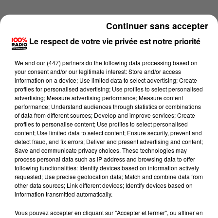
Continuer sans accepter
Le respect de votre vie privée est notre priorité
We and
our (447) partners
do the following data processing based on
your consent and/or our legitimate interest: Store and/or access
information on a device; Use limited data to select advertising; Create
profiles for personalised advertising; Use profiles to select personalised
advertising; Measure advertising performance; Measure content
performance; Understand audiences through statistics or combinations
of data from different sources; Develop and improve services; Create
profiles to personalise content; Use profiles to select personalised
content; Use limited data to select content; Ensure security, prevent and
detect fraud, and fix errors; Deliver and present advertising and content;
Lecture (1 min 14 sec)
Save and communicate privacy choices. These technologies may
process personal data such as IP address and browsing data to offer
following functionalities: Identify devices based on information actively
requested; Use precise geolocation data; Match and combine data from
other data sources; Link different devices; Identify devices based on
100%
information transmitted automatically.
100% Radio l'agenda de l'Aude
Vous pouvez accepter en cliquant sur "Accepter et fermer", ou affiner en