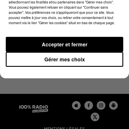
sélectionnant les finalités et/ou partenaires dans "Gérer mes choix".
18 novembre 2024 - 1 min 14 sec
Vous pouvez également refuser en cliquant sur "Continuer sans
L'AGENDA DE L'AUDE DU 18/11/2024 À 10H41
accepter". Vos préférences ne s'appliqueront que pour ce site. Vous
pouvez mettre à jour vos choix, ou retirer votre consentement à tout
moment via le lien "Gérer les cookies" situé en bas de chaque page.
L'agenda de l'Aude
Accepter et fermer
Gérer mes choix
MENTIONS LÉGALES