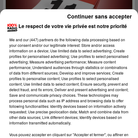
Continuer sans accepter
Le respect de votre vie privée est notre priorité
We and
our (447) partners
do the following data processing based on
your consent and/or our legitimate interest: Store and/or access
information on a device; Use limited data to select advertising; Create
profiles for personalised advertising; Use profiles to select personalised
advertising; Measure advertising performance; Measure content
performance; Understand audiences through statistics or combinations
of data from different sources; Develop and improve services; Create
profiles to personalise content; Use profiles to select personalised
content; Use limited data to select content; Ensure security, prevent and
detect fraud, and fix errors; Deliver and present advertising and content;
Lecture (1 min 14 sec)
Save and communicate privacy choices. These technologies may
process personal data such as IP address and browsing data to offer
following functionalities: Identify devices based on information actively
requested; Use precise geolocation data; Match and combine data from
other data sources; Link different devices; Identify devices based on
100%
information transmitted automatically.
100% Radio l'agenda de l'Aude
Vous pouvez accepter en cliquant sur "Accepter et fermer", ou affiner en