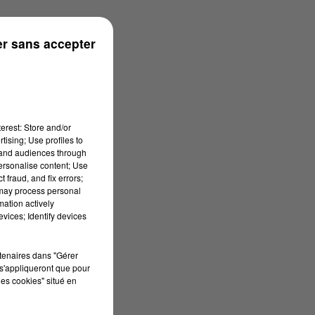
r sans accepter
erest: Store and/or
tising; Use profiles to
tand audiences through
personalise content; Use
 fraud, and fix errors;
 may process personal
mation actively
vices; Identify devices
rtenaires dans "Gérer
s'appliqueront que pour
les cookies" situé en