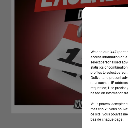
We and
our (447) partn
access information on a 
select personalised ad
statistics or combinatio
profiles to select person
Deliver and present adv
data such as IP address 
requested; Use precise g
based on information tra
Vous pouvez accepter en 
mes choix". Vous pouvez
ce site. Vous pouvez met
bas de chaque page.