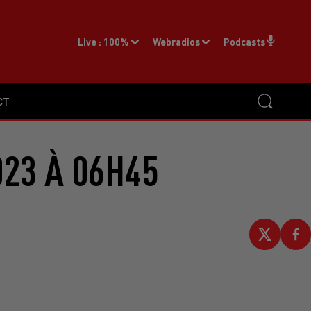
Live :
100%
Webradios
Podcasts
CT
023 À 06H45