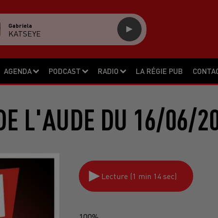
Gabriela
KATSEYE
AGENDA
PODCAST
RADIO
LA RÉGIE PUB
CONTA
E L'AUDE DU 16/06/2
Lecture (1 min 14 sec)
100%