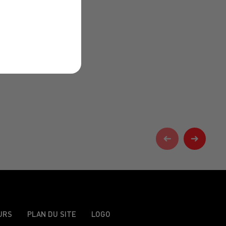
URS
PLAN DU SITE
LOGO