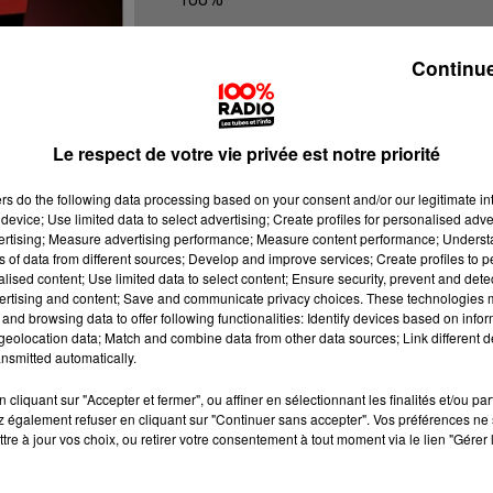
L'agenda de l'Aude
Continue
Le respect de votre vie privée est notre priorité
ers
do the following data processing based on your consent and/or our legitimate int
device; Use limited data to select advertising; Create profiles for personalised adver
vertising; Measure advertising performance; Measure content performance; Unders
ns of data from different sources; Develop and improve services; Create profiles to 
alised content; Use limited data to select content; Ensure security, prevent and detect
ertising and content; Save and communicate privacy choices. These technologies
and browsing data to offer following functionalities: Identify devices based on infor
eolocation data; Match and combine data from other data sources; Link different de
nsmitted automatically.
cliquant sur "Accepter et fermer", ou affiner en sélectionnant les finalités et/ou pa
 également refuser en cliquant sur "Continuer sans accepter". Vos préférences ne 
tre à jour vos choix, ou retirer votre consentement à tout moment via le lien "Gérer 