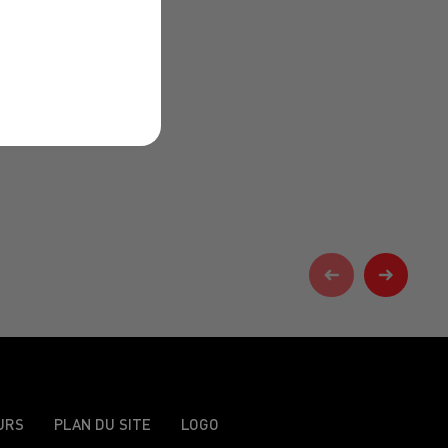
URS
PLAN DU SITE
LOGO