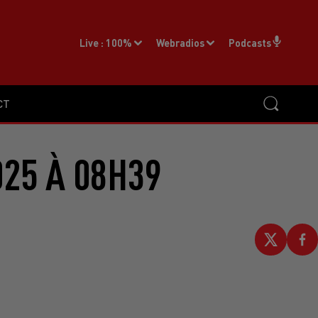
Live :
100%
Webradios
Podcasts
CT
025 À 08H39