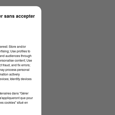
r sans accepter
erest: Store and/or
tising; Use profiles to
tand audiences through
personalise content; Use
 fraud, and fix errors;
 may process personal
mation actively
vices; Identify devices
rtenaires dans "Gérer
s'appliqueront que pour
les cookies" situé en