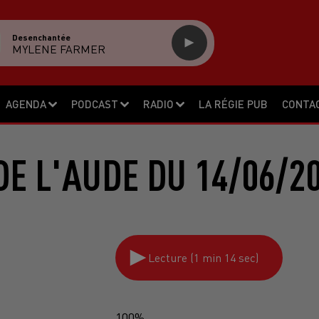
Desenchantée
MYLENE FARMER
AGENDA
PODCAST
RADIO
LA RÉGIE PUB
CONTA
E L'AUDE DU 14/06/2
Lecture (1 min 14 sec)
100%