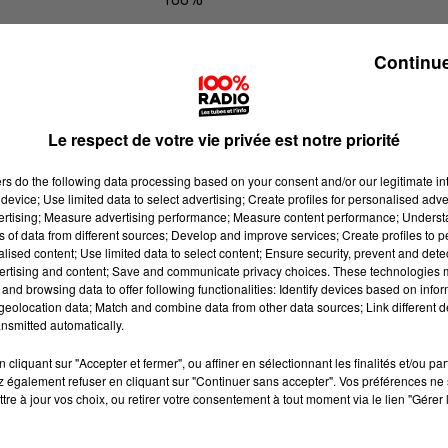
100% Radio l'agenda de l'Aude
Continue
Le respect de votre vie privée est notre priorité
ers
do the following data processing based on your consent and/or our legitimate int
device; Use limited data to select advertising; Create profiles for personalised adver
vertising; Measure advertising performance; Measure content performance; Unders
ns of data from different sources; Develop and improve services; Create profiles to 
alised content; Use limited data to select content; Ensure security, prevent and detect
ertising and content; Save and communicate privacy choices. These technologies
and browsing data to offer following functionalities: Identify devices based on infor
eolocation data; Match and combine data from other data sources; Link different de
nsmitted automatically.
cliquant sur "Accepter et fermer", ou affiner en sélectionnant les finalités et/ou pa
 également refuser en cliquant sur "Continuer sans accepter". Vos préférences ne 
tre à jour vos choix, ou retirer votre consentement à tout moment via le lien "Gérer 