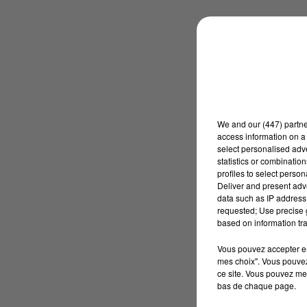
We and
our (447) partn
access information on a 
select personalised ad
statistics or combinatio
profiles to select person
Deliver and present adv
data such as IP address 
requested; Use precise g
based on information tra
Vous pouvez accepter en 
mes choix". Vous pouvez
ce site. Vous pouvez met
bas de chaque page.