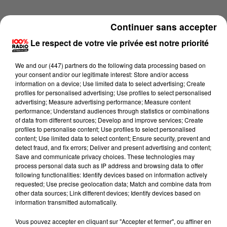
Continuer sans accepter
Le respect de votre vie privée est notre priorité
We and
our (447) partners
do the following data processing based on
your consent and/or our legitimate interest: Store and/or access
information on a device; Use limited data to select advertising; Create
profiles for personalised advertising; Use profiles to select personalised
advertising; Measure advertising performance; Measure content
performance; Understand audiences through statistics or combinations
of data from different sources; Develop and improve services; Create
profiles to personalise content; Use profiles to select personalised
content; Use limited data to select content; Ensure security, prevent and
detect fraud, and fix errors; Deliver and present advertising and content;
Lecture (1 min 13 sec)
Save and communicate privacy choices. These technologies may
process personal data such as IP address and browsing data to offer
following functionalities: Identify devices based on information actively
requested; Use precise geolocation data; Match and combine data from
other data sources; Link different devices; Identify devices based on
100%
information transmitted automatically.
100% Radio l'agenda de l'Aude
Vous pouvez accepter en cliquant sur "Accepter et fermer", ou affiner en