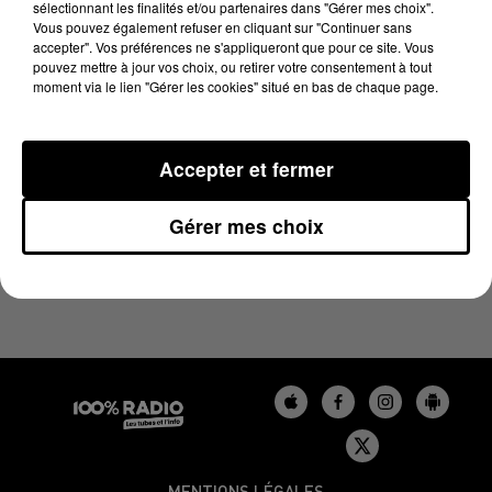
sélectionnant les finalités et/ou partenaires dans "Gérer mes choix".
14 février 2025 - 1 min 13 sec
Vous pouvez également refuser en cliquant sur "Continuer sans
L'AGENDA DE L'AUDE DU 14/02/2025 À 10H42
accepter". Vos préférences ne s'appliqueront que pour ce site. Vous
pouvez mettre à jour vos choix, ou retirer votre consentement à tout
moment via le lien "Gérer les cookies" situé en bas de chaque page.
L'agenda de l'Aude
Accepter et fermer
Gérer mes choix
MENTIONS LÉGALES