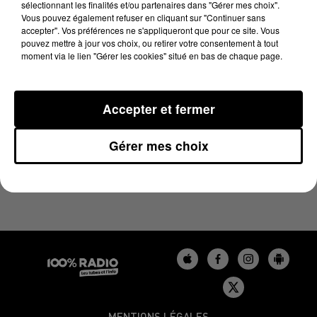
sélectionnant les finalités et/ou partenaires dans "Gérer mes choix".
13 juillet 2023 - 1 min 11 sec
Vous pouvez également refuser en cliquant sur "Continuer sans
L'AGENDA DE L'AUDE DU 13/07/2023 À 07H49
accepter". Vos préférences ne s'appliqueront que pour ce site. Vous
pouvez mettre à jour vos choix, ou retirer votre consentement à tout
moment via le lien "Gérer les cookies" situé en bas de chaque page.
L'agenda de l'Aude
Accepter et fermer
Gérer mes choix
MENTIONS LÉGALES