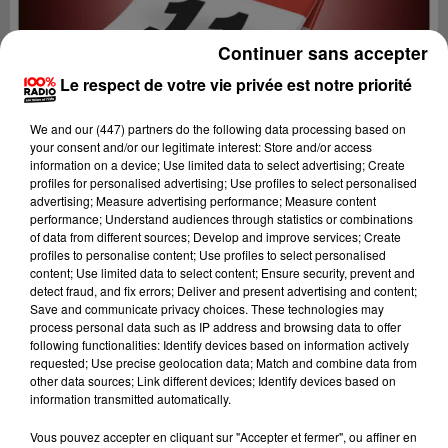
Continuer sans accepter
Le respect de votre vie privée est notre priorité
We and
our (447) partners
do the following data processing based on
your consent and/or our legitimate interest: Store and/or access
information on a device; Use limited data to select advertising; Create
profiles for personalised advertising; Use profiles to select personalised
advertising; Measure advertising performance; Measure content
performance; Understand audiences through statistics or combinations
of data from different sources; Develop and improve services; Create
profiles to personalise content; Use profiles to select personalised
content; Use limited data to select content; Ensure security, prevent and
detect fraud, and fix errors; Deliver and present advertising and content;
Lecture (1 min 11 sec)
Save and communicate privacy choices. These technologies may
process personal data such as IP address and browsing data to offer
following functionalities: Identify devices based on information actively
requested; Use precise geolocation data; Match and combine data from
other data sources; Link different devices; Identify devices based on
100%
information transmitted automatically.
100% Radio l'agenda de l'Aude
Vous pouvez accepter en cliquant sur "Accepter et fermer", ou affiner en