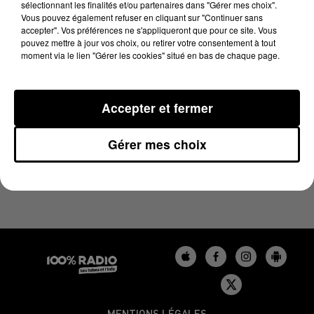
sélectionnant les finalités et/ou partenaires dans "Gérer mes choix".
13 janvier 2025 - 1 min 14 sec
Vous pouvez également refuser en cliquant sur "Continuer sans
L'AGENDA DE L'AUDE DU 13/01/2025 À 16H37
accepter". Vos préférences ne s'appliqueront que pour ce site. Vous
pouvez mettre à jour vos choix, ou retirer votre consentement à tout
moment via le lien "Gérer les cookies" situé en bas de chaque page.
L'agenda de l'Aude
Accepter et fermer
Gérer mes choix
MENTIONS LÉGALES