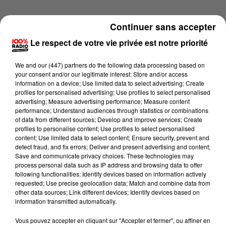
Continuer sans accepter
Le respect de votre vie privée est notre priorité
We and
our (447) partners
do the following data processing based on
your consent and/or our legitimate interest: Store and/or access
information on a device; Use limited data to select advertising; Create
profiles for personalised advertising; Use profiles to select personalised
advertising; Measure advertising performance; Measure content
performance; Understand audiences through statistics or combinations
of data from different sources; Develop and improve services; Create
profiles to personalise content; Use profiles to select personalised
content; Use limited data to select content; Ensure security, prevent and
detect fraud, and fix errors; Deliver and present advertising and content;
Lecture (1 min 14 sec)
Save and communicate privacy choices. These technologies may
process personal data such as IP address and browsing data to offer
following functionalities: Identify devices based on information actively
requested; Use precise geolocation data; Match and combine data from
other data sources; Link different devices; Identify devices based on
100%
information transmitted automatically.
100% Radio l'agenda de l'Aude
Vous pouvez accepter en cliquant sur "Accepter et fermer", ou affiner en