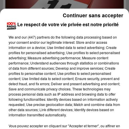
Continuer sans accepter
Le respect de votre vie privée est notre priorité
We and
our (447) partners
do the following data processing based on
your consent and/or our legitimate interest: Store and/or access
information on a device; Use limited data to select advertising; Create
profiles for personalised advertising; Use profiles to select personalised
advertising; Measure advertising performance; Measure content
performance; Understand audiences through statistics or combinations
of data from different sources; Develop and improve services; Create
profiles to personalise content; Use profiles to select personalised
content; Use limited data to select content; Ensure security, prevent and
detect fraud, and fix errors; Deliver and present advertising and content;
Lecture (1 min 14 sec)
Save and communicate privacy choices. These technologies may
process personal data such as IP address and browsing data to offer
following functionalities: Identify devices based on information actively
requested; Use precise geolocation data; Match and combine data from
other data sources; Link different devices; Identify devices based on
100%
information transmitted automatically.
100% Radio l'agenda de l'Aude
Vous pouvez accepter en cliquant sur "Accepter et fermer", ou affiner en