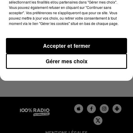
sélectionnant les finalités et/ou partenaires dans "Gérer mes choix".
12 novembre 2024 - 1 min 14 sec
Vous pouvez également refuser en cliquant sur "Continuer sans
L'AGENDA DE L'AUDE DU 12/11/2024 À 06H47
accepter". Vos préférences ne s'appliqueront que pour ce site. Vous
pouvez mettre à jour vos choix, ou retirer votre consentement à tout
moment via le lien "Gérer les cookies" situé en bas de chaque page.
L'agenda de l'Aude
Accepter et fermer
Gérer mes choix
MENTIONS LÉGALES