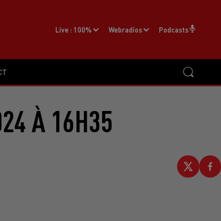
Live :
100%
Webradios
Podcasts
CT
024 À 16H35