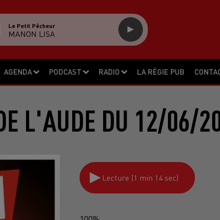
Le Petit Pêcheur
MANON LISA
AGENDA
PODCAST
RADIO
LA RÉGIE PUB
CONTA
E L'AUDE DU 12/06/2
Lecture (1 min 14 sec)
100%