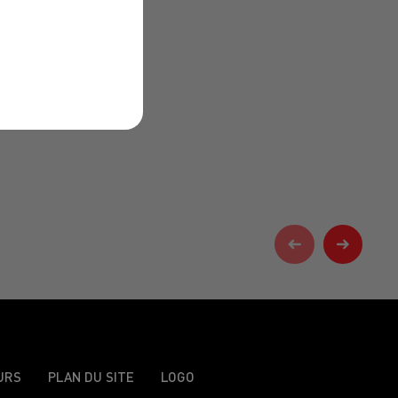
URS
PLAN DU SITE
LOGO