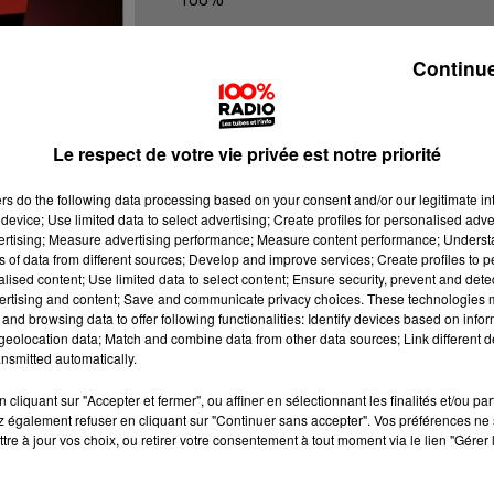
100% Radio l'agenda de l'Aude
Continue
Le respect de votre vie privée est notre priorité
ers
do the following data processing based on your consent and/or our legitimate int
device; Use limited data to select advertising; Create profiles for personalised adver
vertising; Measure advertising performance; Measure content performance; Unders
ns of data from different sources; Develop and improve services; Create profiles to 
alised content; Use limited data to select content; Ensure security, prevent and detect
ertising and content; Save and communicate privacy choices. These technologies
and browsing data to offer following functionalities: Identify devices based on infor
eolocation data; Match and combine data from other data sources; Link different de
nsmitted automatically.
cliquant sur "Accepter et fermer", ou affiner en sélectionnant les finalités et/ou pa
 également refuser en cliquant sur "Continuer sans accepter". Vos préférences ne 
tre à jour vos choix, ou retirer votre consentement à tout moment via le lien "Gérer 