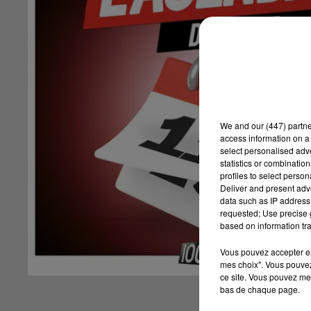
We and
our (447) partn
access information on a 
select personalised ad
statistics or combinatio
profiles to select person
Deliver and present adv
data such as IP address 
requested; Use precise g
based on information tra
Vous pouvez accepter en 
mes choix". Vous pouvez
ce site. Vous pouvez met
bas de chaque page.