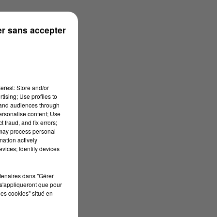
r sans accepter
erest: Store and/or
tising; Use profiles to
tand audiences through
personalise content; Use
 fraud, and fix errors;
 may process personal
mation actively
vices; Identify devices
rtenaires dans "Gérer
s'appliqueront que pour
les cookies" situé en