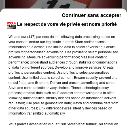
Continuer sans accepter
Le respect de votre vie privée est notre priorité
We and
our (447) partners
do the following data processing based on
your consent and/or our legitimate interest: Store and/or access
information on a device; Use limited data to select advertising; Create
profiles for personalised advertising; Use profiles to select personalised
advertising; Measure advertising performance; Measure content
performance; Understand audiences through statistics or combinations
of data from different sources; Develop and improve services; Create
profiles to personalise content; Use profiles to select personalised
content; Use limited data to select content; Ensure security, prevent and
detect fraud, and fix errors; Deliver and present advertising and content;
Lecture (1 min 15 sec)
Save and communicate privacy choices. These technologies may
process personal data such as IP address and browsing data to offer
following functionalities: Identify devices based on information actively
requested; Use precise geolocation data; Match and combine data from
other data sources; Link different devices; Identify devices based on
100%
information transmitted automatically.
100% Radio l'agenda de l'Aude
Vous pouvez accepter en cliquant sur "Accepter et fermer", ou affiner en