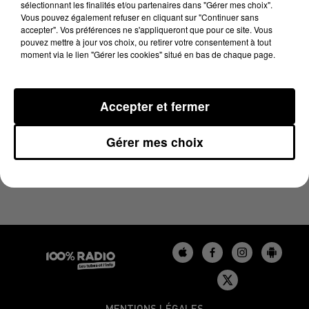
sélectionnant les finalités et/ou partenaires dans "Gérer mes choix".
12 juin 2024 - 1 min 15 sec
Vous pouvez également refuser en cliquant sur "Continuer sans
L'AGENDA DE L'AUDE DU 12/06/2024 À 10H41
accepter". Vos préférences ne s'appliqueront que pour ce site. Vous
pouvez mettre à jour vos choix, ou retirer votre consentement à tout
moment via le lien "Gérer les cookies" situé en bas de chaque page.
L'agenda de l'Aude
Accepter et fermer
Gérer mes choix
MENTIONS LÉGALES