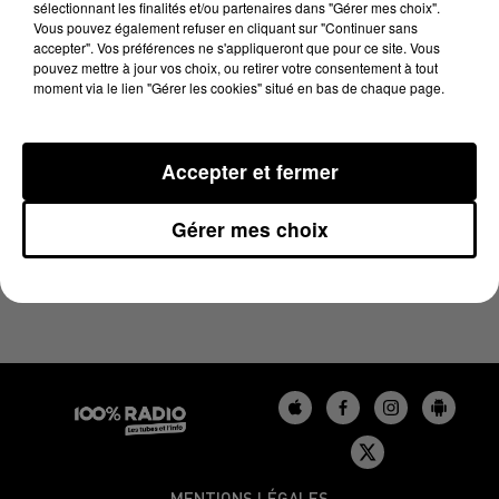
sélectionnant les finalités et/ou partenaires dans "Gérer mes choix".
12 mai 2025 - 1 min 13 sec
Vous pouvez également refuser en cliquant sur "Continuer sans
L'AGENDA DE L'AUDE DU 12/05/2025 À 16H37
accepter". Vos préférences ne s'appliqueront que pour ce site. Vous
pouvez mettre à jour vos choix, ou retirer votre consentement à tout
moment via le lien "Gérer les cookies" situé en bas de chaque page.
L'agenda de l'Aude
Accepter et fermer
Gérer mes choix
MENTIONS LÉGALES