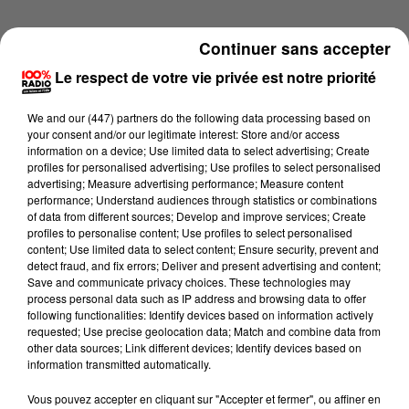
Continuer sans accepter
Le respect de votre vie privée est notre priorité
We and
our (447) partners
do the following data processing based on
your consent and/or our legitimate interest: Store and/or access
information on a device; Use limited data to select advertising; Create
profiles for personalised advertising; Use profiles to select personalised
advertising; Measure advertising performance; Measure content
performance; Understand audiences through statistics or combinations
of data from different sources; Develop and improve services; Create
profiles to personalise content; Use profiles to select personalised
content; Use limited data to select content; Ensure security, prevent and
detect fraud, and fix errors; Deliver and present advertising and content;
Lecture (1 min 13 sec)
Save and communicate privacy choices. These technologies may
process personal data such as IP address and browsing data to offer
following functionalities: Identify devices based on information actively
requested; Use precise geolocation data; Match and combine data from
other data sources; Link different devices; Identify devices based on
100%
information transmitted automatically.
100% Radio l'agenda de l'Aude
Vous pouvez accepter en cliquant sur "Accepter et fermer", ou affiner en