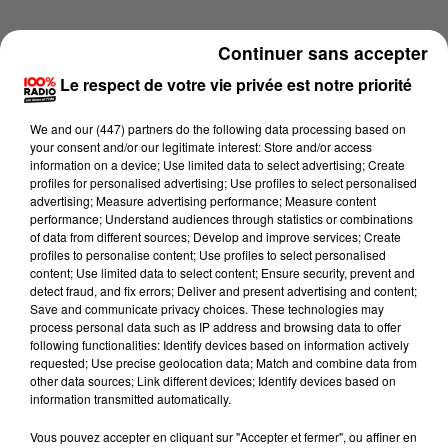
Continuer sans accepter
Le respect de votre vie privée est notre priorité
We and
our (447) partners
do the following data processing based on
your consent and/or our legitimate interest: Store and/or access
information on a device; Use limited data to select advertising; Create
profiles for personalised advertising; Use profiles to select personalised
advertising; Measure advertising performance; Measure content
performance; Understand audiences through statistics or combinations
of data from different sources; Develop and improve services; Create
profiles to personalise content; Use profiles to select personalised
content; Use limited data to select content; Ensure security, prevent and
detect fraud, and fix errors; Deliver and present advertising and content;
Lecture (1 min 16 sec)
Save and communicate privacy choices. These technologies may
process personal data such as IP address and browsing data to offer
following functionalities: Identify devices based on information actively
requested; Use precise geolocation data; Match and combine data from
other data sources; Link different devices; Identify devices based on
100%
information transmitted automatically.
100% Radio l'agenda de l'Aude
Vous pouvez accepter en cliquant sur "Accepter et fermer", ou affiner en