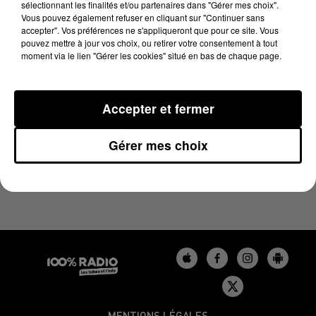
sélectionnant les finalités et/ou partenaires dans "Gérer mes choix".
11 mai 2025 - 1 min 16 sec
Vous pouvez également refuser en cliquant sur "Continuer sans
L'AGENDA DE L'AUDE DU 11/05/2025 À 08H40
accepter". Vos préférences ne s'appliqueront que pour ce site. Vous
pouvez mettre à jour vos choix, ou retirer votre consentement à tout
moment via le lien "Gérer les cookies" situé en bas de chaque page.
L'agenda de l'Aude
Accepter et fermer
Gérer mes choix
MENTIONS LÉGALES