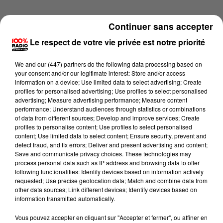
Continuer sans accepter
Le respect de votre vie privée est notre priorité
We and
our (447) partners
do the following data processing based on
your consent and/or our legitimate interest: Store and/or access
information on a device; Use limited data to select advertising; Create
profiles for personalised advertising; Use profiles to select personalised
advertising; Measure advertising performance; Measure content
performance; Understand audiences through statistics or combinations
of data from different sources; Develop and improve services; Create
profiles to personalise content; Use profiles to select personalised
content; Use limited data to select content; Ensure security, prevent and
detect fraud, and fix errors; Deliver and present advertising and content;
Lecture (1 min 13 sec)
Save and communicate privacy choices. These technologies may
process personal data such as IP address and browsing data to offer
following functionalities: Identify devices based on information actively
requested; Use precise geolocation data; Match and combine data from
other data sources; Link different devices; Identify devices based on
100%
information transmitted automatically.
100% Radio l'agenda de l'Aude
Vous pouvez accepter en cliquant sur "Accepter et fermer", ou affiner en