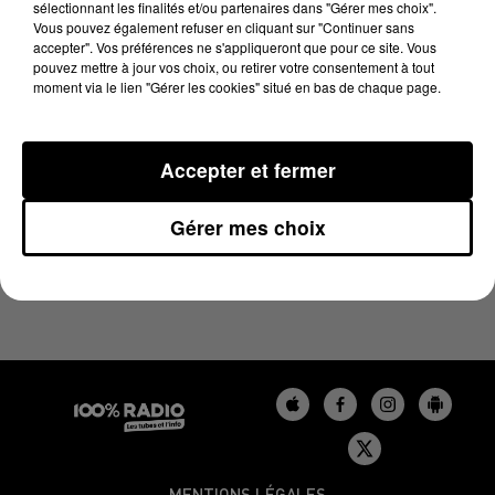
sélectionnant les finalités et/ou partenaires dans "Gérer mes choix".
11 mai 2025 - 1 min 13 sec
Vous pouvez également refuser en cliquant sur "Continuer sans
L'AGENDA DE L'AUDE DU 11/05/2025 À 07H44
accepter". Vos préférences ne s'appliqueront que pour ce site. Vous
pouvez mettre à jour vos choix, ou retirer votre consentement à tout
moment via le lien "Gérer les cookies" situé en bas de chaque page.
L'agenda de l'Aude
Accepter et fermer
Gérer mes choix
MENTIONS LÉGALES